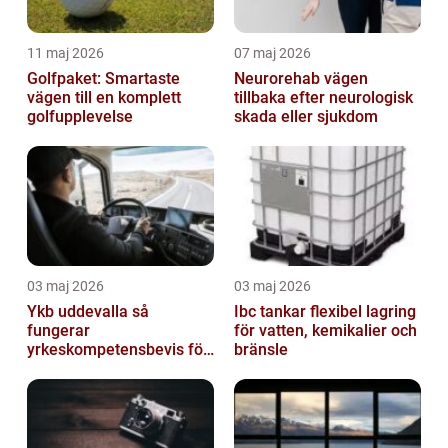
11 maj 2026
07 maj 2026
Golfpaket: Smartaste
Neurorehab vägen
vägen till en komplett
tillbaka efter neurologisk
golfupplevelse
skada eller sjukdom
03 maj 2026
03 maj 2026
Ykb uddevalla så
Ibc tankar flexibel lagring
fungerar
för vatten, kemikalier och
yrkeskompetensbevis för
bränsle
lastbil och buss