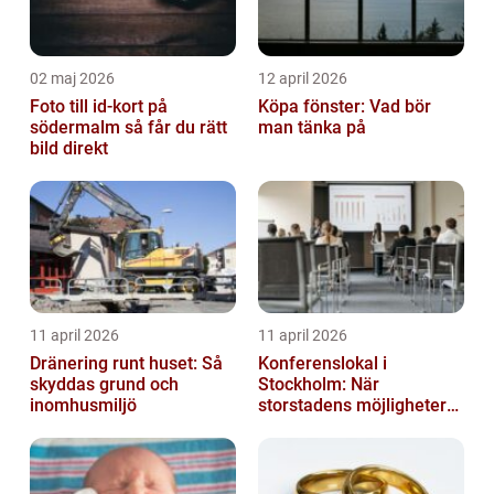
02 maj 2026
12 april 2026
Foto till id-kort på
Köpa fönster: Vad bör
södermalm så får du rätt
man tänka på
bild direkt
11 april 2026
11 april 2026
Dränering runt huset: Så
Konferenslokal i
skyddas grund och
Stockholm: När
inomhusmiljö
storstadens möjligheter
möter lugnet utanför