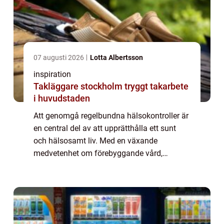
07 augusti 2026
Lotta Albertsson
inspiration
Takläggare stockholm tryggt takarbete
i huvudstaden
Att genomgå regelbundna hälsokontroller är
en central del av att upprätthålla ett sunt
och hälsosamt liv. Med en växande
medvetenhet om förebyggande vård,
används hälsoundersökningar ofta som ett
verktyg för tidig upptäckt av potentiella
sjukdomar. G...