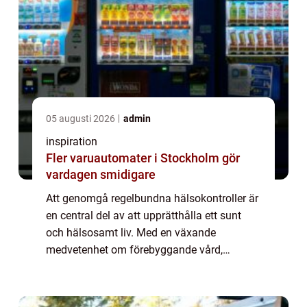
05 augusti 2026
admin
inspiration
Fler varuautomater i Stockholm gör
vardagen smidigare
Att genomgå regelbundna hälsokontroller är
en central del av att upprätthålla ett sunt
och hälsosamt liv. Med en växande
medvetenhet om förebyggande vård,
används hälsoundersökningar ofta som ett
verktyg för tidig upptäckt av potentiella
sjukdomar. G...