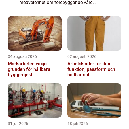
medvetenhet om förebyggande vård,
används hälsoundersökningar ofta som ett
verktyg för tidig upptäckt av potentiella
sjukdomar. G...
04 augusti 2026
02 augusti 2026
Markarbeten växjö
Arbetskläder för dam
grunden för hållbara
funktion, passform och
byggprojekt
hållbar stil
31 juli 2026
18 juli 2026