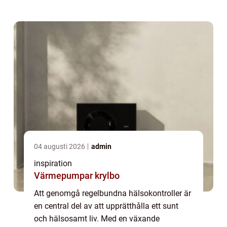
verktyg för tidig upptäckt av potentiella
sjukdomar. G...
04 augusti 2026
admin
inspiration
Värmepumpar krylbo
Att genomgå regelbundna hälsokontroller är
en central del av att upprätthålla ett sunt
och hälsosamt liv. Med en växande