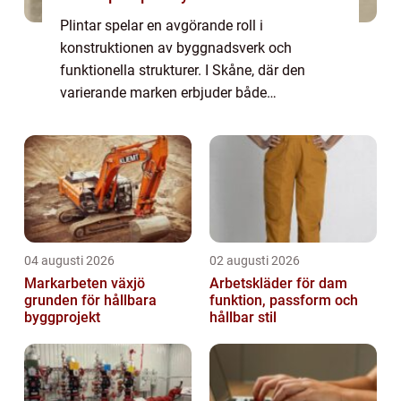
Plintar spelar en avgörande roll i
konstruktionen av byggnadsverk och
funktionella strukturer. I Skåne, där den
varierande marken erbjuder både
utmaningar och möjligheter, blir valet av rätt
sorts plintar en central as...
04 augusti 2026
02 augusti 2026
Markarbeten växjö
Arbetskläder för dam
grunden för hållbara
funktion, passform och
byggprojekt
hållbar stil