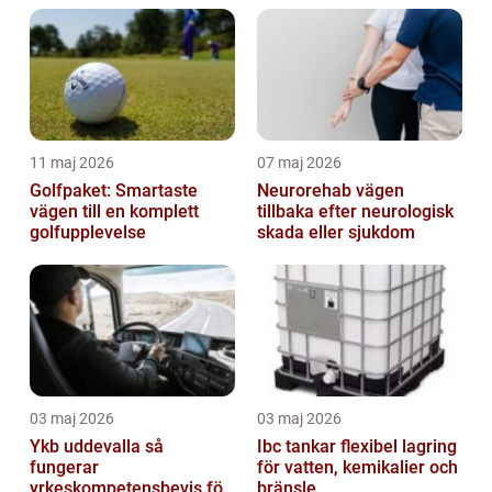
11 maj 2026
07 maj 2026
Golfpaket: Smartaste
Neurorehab vägen
vägen till en komplett
tillbaka efter neurologisk
golfupplevelse
skada eller sjukdom
03 maj 2026
03 maj 2026
Ykb uddevalla så
Ibc tankar flexibel lagring
fungerar
för vatten, kemikalier och
yrkeskompetensbevis för
bränsle