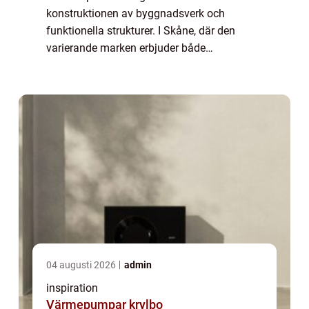
konstruktionen av byggnadsverk och
funktionella strukturer. I Skåne, där den
varierande marken erbjuder både
utmaningar och möjligheter, blir valet av rätt
sorts plintar en central as...
04 augusti 2026
admin
inspiration
Värmepumpar krylbo