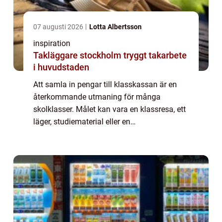
07 augusti 2026
Lotta Albertsson
inspiration
Takläggare stockholm tryggt takarbete
i huvudstaden
Att samla in pengar till klasskassan är en
återkommande utmaning för många
skolklasser. Målet kan vara en klassresa, ett
läger, studiematerial eller en
avslutningsaktivitet. Samtidigt behöver
insamlingen vara enkel att genomföra,
rättvis för eleverna...