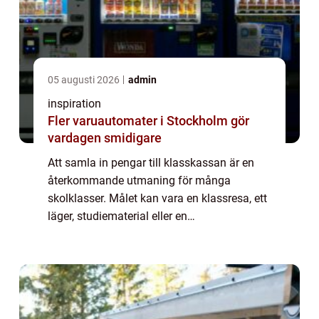
05 augusti 2026
admin
inspiration
Fler varuautomater i Stockholm gör
vardagen smidigare
Att samla in pengar till klasskassan är en
återkommande utmaning för många
skolklasser. Målet kan vara en klassresa, ett
läger, studiematerial eller en
avslutningsaktivitet. Samtidigt behöver
insamlingen vara enkel att genomföra,
rättvis för eleverna...