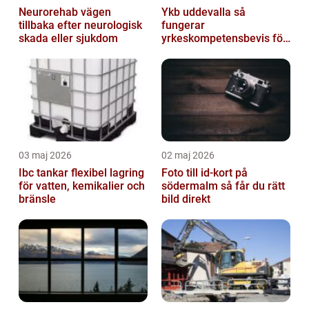
Neurorehab vägen
Ykb uddevalla så
tillbaka efter neurologisk
fungerar
skada eller sjukdom
yrkeskompetensbevis för
lastbil och buss
03 maj 2026
02 maj 2026
Ibc tankar flexibel lagring
Foto till id-kort på
för vatten, kemikalier och
södermalm så får du rätt
bränsle
bild direkt