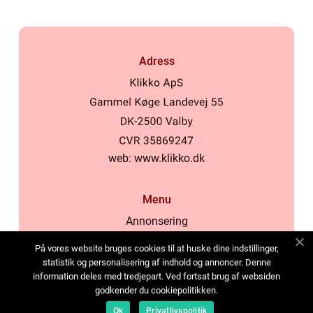
Adress
web:
www.klikko.dk
Menu
Annonsering
Om oss
På vores website bruges cookies til at huske dine indstillinger,
Cookies
statistik og personalisering af indhold og annoncer. Denne
information deles med tredjepart. Ved fortsat brug af websiden
Kontakta oss
godkender du cookiepolitikken.
Sitemap
Ok
Privatlivspolitik