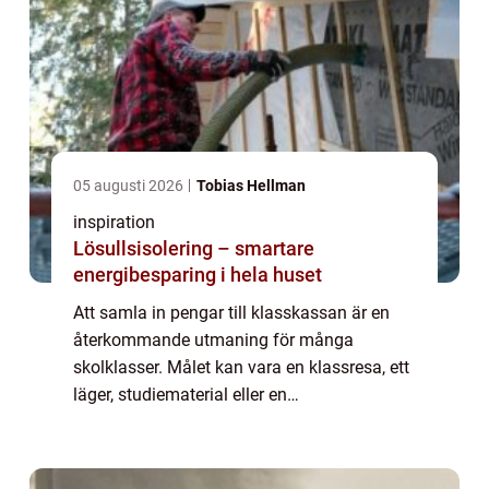
05 augusti 2026
Tobias Hellman
inspiration
Lösullsisolering – smartare
energibesparing i hela huset
Att samla in pengar till klasskassan är en
återkommande utmaning för många
skolklasser. Målet kan vara en klassresa, ett
läger, studiematerial eller en
avslutningsaktivitet. Samtidigt behöver
insamlingen vara enkel att genomföra,
rättvis för eleverna...