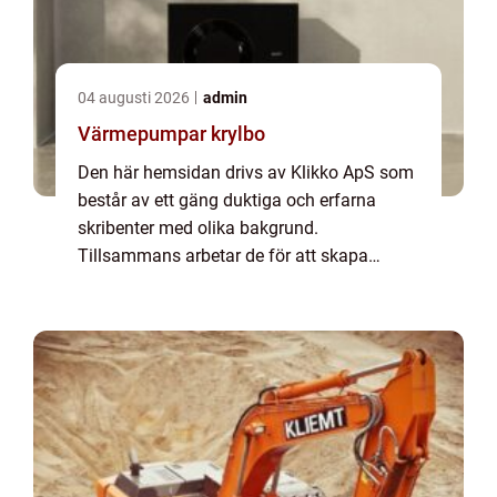
04 augusti 2026
admin
Värmepumpar krylbo
Den här hemsidan drivs av Klikko ApS som
består av ett gäng duktiga och erfarna
skribenter med olika bakgrund.
Tillsammans arbetar de för att skapa
aktuellt innehåll till den här sidan. Vi vet hur
utmanande det är att läsa och genomgå en
massa olika ...