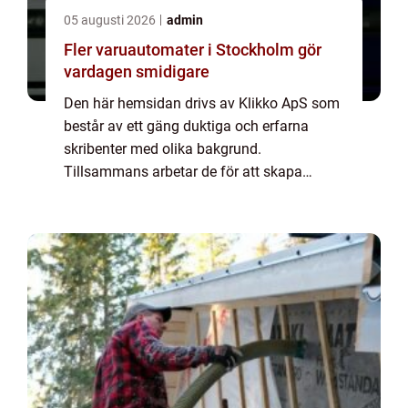
05 augusti 2026
admin
Fler varuautomater i Stockholm gör
vardagen smidigare
Den här hemsidan drivs av Klikko ApS som
består av ett gäng duktiga och erfarna
skribenter med olika bakgrund.
Tillsammans arbetar de för att skapa
aktuellt innehåll till den här sidan. Vi vet hur
utmanande det är att läsa och genomgå en
massa olika ...