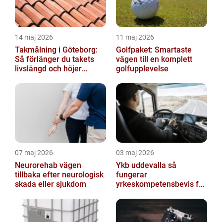
14 maj 2026
11 maj 2026
Takmålning i Göteborg:
Golfpaket: Smartaste
Så förlänger du takets
vägen till en komplett
livslängd och höjer
golfupplevelse
helhetsintrycket
07 maj 2026
03 maj 2026
Neurorehab vägen
Ykb uddevalla så
tillbaka efter neurologisk
fungerar
skada eller sjukdom
yrkeskompetensbevis för
lastbil och buss