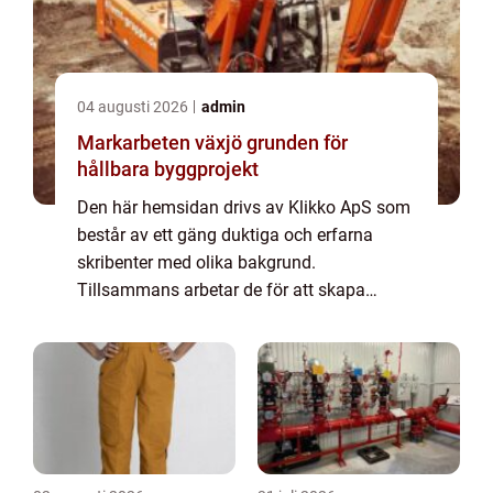
04 augusti 2026
admin
Markarbeten växjö grunden för
hållbara byggprojekt
Den här hemsidan drivs av Klikko ApS som
består av ett gäng duktiga och erfarna
skribenter med olika bakgrund.
Tillsammans arbetar de för att skapa
aktuellt innehåll till den här sidan. Vi vet hur
utmanande det är att läsa och genomgå en
massa olika ...