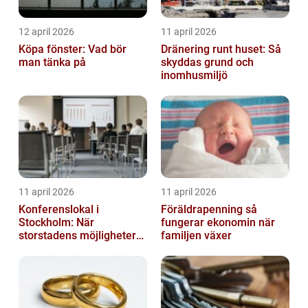
12 april 2026
11 april 2026
Köpa fönster: Vad bör
Dränering runt huset: Så
man tänka på
skyddas grund och
inomhusmiljö
11 april 2026
11 april 2026
Konferenslokal i
Föräldrapenning så
Stockholm: När
fungerar ekonomin när
storstadens möjligheter
familjen växer
möter lugnet utanför