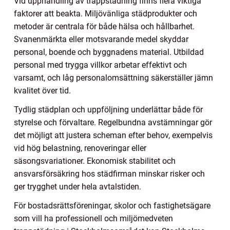
Vid upphandling av trappstädning finns flera viktiga
faktorer att beakta. Miljövänliga städprodukter och
metoder är centrala för både hälsa och hållbarhet.
Svanenmärkta eller motsvarande medel skyddar
personal, boende och byggnadens material. Utbildad
personal med trygga villkor arbetar effektivt och
varsamt, och låg personalomsättning säkerställer jämn
kvalitet över tid.
Tydlig städplan och uppföljning underlättar både för
styrelse och förvaltare. Regelbundna avstämningar gör
det möjligt att justera scheman efter behov, exempelvis
vid hög belastning, renoveringar eller
säsongsvariationer. Ekonomisk stabilitet och
ansvarsförsäkring hos städfirman minskar risker och
ger trygghet under hela avtalstiden.
För bostadsrättsföreningar, skolor och fastighetsägare
som vill ha professionell och miljömedveten