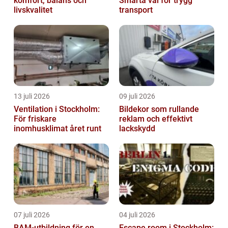
komfort, balans och
Smarta val för trygg
livskvalitet
transport
13 juli 2026
09 juli 2026
Ventilation i Stockholm:
Bildekor som rullande
För friskare
reklam och effektivt
inomhusklimat året runt
lackskydd
07 juli 2026
04 juli 2026
BAM-utbildning för en
Escape room i Stockholm: