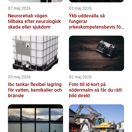
07 maj 2026
03 maj 2026
Neurorehab vägen
Ykb uddevalla så
tillbaka efter neurologisk
fungerar
skada eller sjukdom
yrkeskompetensbevis för
lastbil och buss
03 maj 2026
02 maj 2026
Ibc tankar flexibel lagring
Foto till id-kort på
för vatten, kemikalier och
södermalm så får du rätt
bränsle
bild direkt