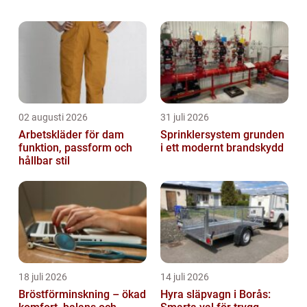
genomtänkt rutin för trappstädning
Stockholm ...
02 augusti 2026
31 juli 2026
Arbetskläder för dam
Sprinklersystem grunden
funktion, passform och
i ett modernt brandskydd
hållbar stil
18 juli 2026
14 juli 2026
Bröstförminskning – ökad
Hyra släpvagn i Borås: