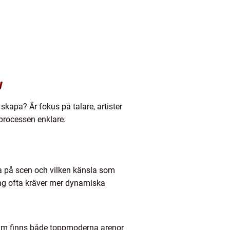
w
 skapa? Är fokus på talare, artister
 processen enklare.
ra på scen och vilken känsla som
ing ofta kräver mer dynamiska
kholm finns både toppmoderna arenor