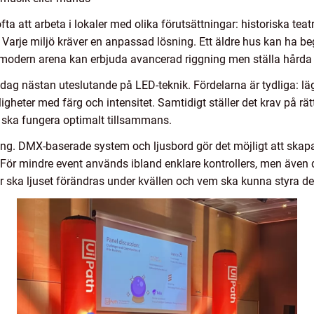
fta att arbeta i lokaler med olika förutsättningar: historiska tea
s. Varje miljö kräver en anpassad lösning. Ett äldre hus kan ha 
 modern arena kan erbjuda avancerad riggning men ställa hårda 
 dag nästan uteslutande på LED-teknik. Fördelarna är tydliga: lä
ligheter med färg och intensitet. Samtidigt ställer det krav på r
 ska fungera optimalt tillsammans.
ning. DMX-baserade system och ljusbord gör det möjligt att skapa
r. För mindre event används ibland enklare kontrollers, men även
ur ska ljuset förändras under kvällen och vem ska kunna styra de