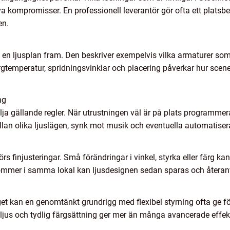
a kompromisser. En professionell leverantör gör ofta ett platsbes
en.
 en ljusplan fram. Den beskriver exempelvis vilka armaturer som 
gtemperatur, spridningsvinklar och placering påverkar hur scene
ng
a gällande regler. När utrustningen väl är på plats programmera
an olika ljuslägen, synk mot musik och eventuella automatiser
rs finjusteringar. Små förändringar i vinkel, styrka eller färg ka
ommer i samma lokal kan ljusdesignen sedan sparas och återanv
kan en genomtänkt grundrigg med flexibel styrning ofta ge förv
ontljus och tydlig färgsättning ger mer än många avancerade effek