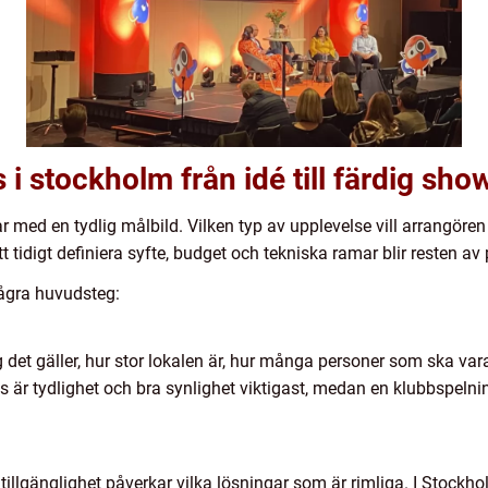
 i stockholm från idé till färdig sho
ar med en tydlig målbild. Vilken typ av upplevelse vill arrangören
 tidigt definiera syfte, budget och tekniska ramar blir resten av
några huvudsteg:
 det gäller, hur stor lokalen är, hur många personer som ska va
ns är tydlighet och bra synlighet viktigast, medan en klubbspeln
 tillgänglighet påverkar vilka lösningar som är rimliga. I Stoc