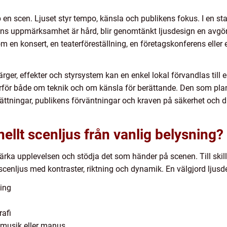
p en scen. Ljuset styr tempo, känsla och publikens fokus. I en s
ns uppmärksamhet är hård, blir genomtänkt ljusdesign en avgöra
 en konsert, en teaterföreställning, en företagskonferens eller e
rger, effekter och styrsystem kan en enkel lokal förvandlas till e
ärför både om teknik och om känsla för berättande. Den som pl
tsättningar, publikens förväntningar och kraven på säkerhet och 
nellt scenljus från vanlig belysning?
örstärka upplevelsen och stödja det som händer på scenen. Till sk
scenljus med kontraster, riktning och dynamik. En välgjord ljusd
ing
j
rafi
d musik eller manus