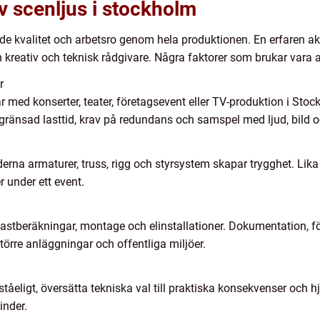
av scenljus i stockholm
 kvalitet och arbetsro genom hela produktionen. En erfaren aktö
n kreativ och teknisk rådgivare. Några faktorer som brukar vara
r
 med konserter, teater, företagsevent eller TV-produktion i Stock
ränsad lasttid, krav på redundans och samspel med ljud, bild o
derna armaturer, truss, rigg och styrsystem skapar trygghet. Lika 
 under ett event.
r lastberäkningar, montage och elinstallationer. Dokumentation, 
i större anläggningar och offentliga miljöer.
ståeligt, översätta tekniska val till praktiska konsekvenser och h
hinder.