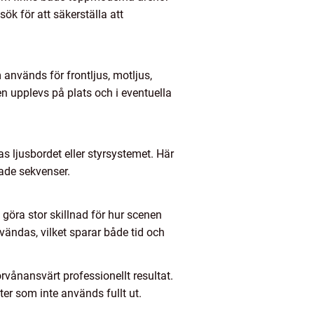
ök för att säkerställa att
används för frontljus, motljus,
n upplevs på plats och i eventuella
s ljusbordet eller styrsystemet. Här
ade sekvenser.
n göra stor skillnad för hur scenen
ändas, vilket sparar både tid och
ånansvärt professionellt resultat.
ter som inte används fullt ut.