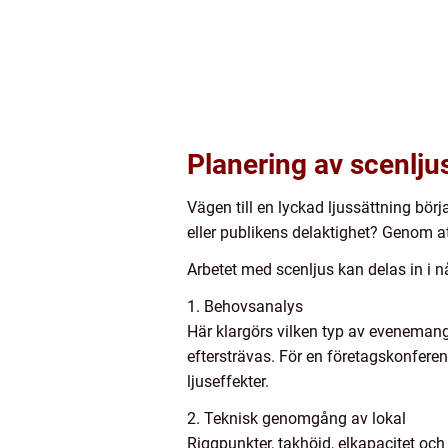
Planering av scenljus
Vägen till en lyckad ljussättning börj
eller publikens delaktighet? Genom att
Arbetet med scenljus kan delas in i 
1. Behovsanalys
Här klargörs vilken typ av evenemang
eftersträvas. För en företagskonfere
ljuseffekter.
2. Teknisk genomgång av lokal
Riggpunkter, takhöjd, elkapacitet och