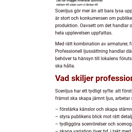
Scenljus gör mer än att bara lysa up
är stort och konkurrensen om publike
produktion. Oavsett om det handlar om
hela upplevelsen uppfattas.
Med rätt kombination av armaturer, fä
Professionell ljussättning handlar d
behöver ta hänsyn till lokalens föru
ska hålla.
Vad skiljer professio
Scenljus har ett tydligt syfte: att f
främst ska skapa jämnt ljus, arbetar 
– förstärka känslor och skapa stämn
– styra publikens blick mot rätt detal
– tydliggöra scenrörelser och scenog
– skapa variation över tid, i takt me