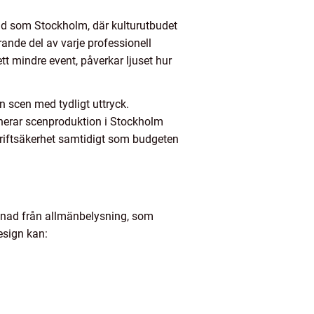
tad som Stockholm, där kulturutbudet
nde del av varje professionell
tt mindre event, påverkar ljuset hur
n scen med tydligt uttryck.
anerar scenproduktion i Stockholm
driftsäkerhet samtidigt som budgeten
illnad från allmänbelysning, som
esign kan: