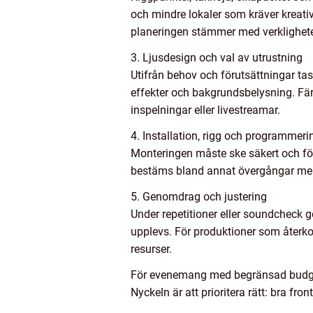
och mindre lokaler som kräver kreativ
planeringen stämmer med verklighet
3. Ljusdesign och val av utrustning
Utifrån behov och förutsättningar tas
effekter och bakgrundsbelysning. Fär
inspelningar eller livestreamar.
4. Installation, rigg och programmeri
Monteringen måste ske säkert och följ
bestäms bland annat övergångar mell
5. Genomdrag och justering
Under repetitioner eller soundcheck gö
upplevs. För produktioner som återk
resurser.
För evenemang med begränsad budget 
Nyckeln är att prioritera rätt: bra fr