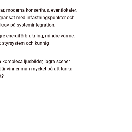
trar, moderna konserthus, eventlokaler,
begränsat med infästningspunkter och
krav på systemintegration.
gre energiförbrukning, mindre värme,
ätt styrsystem och kunnig
 komplexa ljusbilder, lagra scener
 där vinner man mycket på att tänka
t?