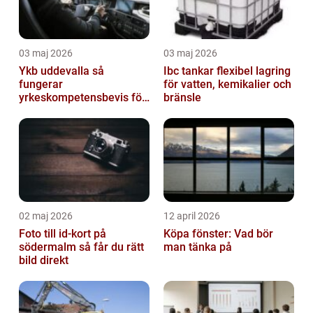
03 maj 2026
03 maj 2026
Ykb uddevalla så
Ibc tankar flexibel lagring
fungerar
för vatten, kemikalier och
yrkeskompetensbevis för
bränsle
lastbil och buss
02 maj 2026
12 april 2026
Foto till id-kort på
Köpa fönster: Vad bör
södermalm så får du rätt
man tänka på
bild direkt