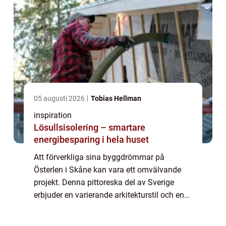
05 augusti 2026
Tobias Hellman
inspiration
Lösullsisolering – smartare
energibesparing i hela huset
Att förverkliga sina byggdrömmar på
Österlen i Skåne kan vara ett omvälvande
projekt. Denna pittoreska del av Sverige
erbjuder en varierande arkitekturstil och en
kulturell rikedom som kräver noggrann
planering oc...