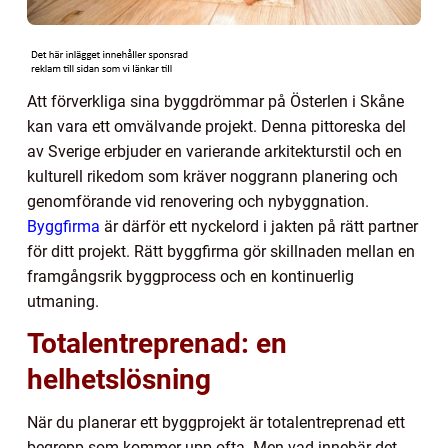
Att förverkliga sina byggdrömmar på Österlen i Skåne
kan vara ett omvälvande projekt. Denna pittoreska del
av Sverige erbjuder en varierande arkitekturstil och en
kulturell rikedom som kräver noggrann planering och
genomförande vid renovering och nybyggnation.
Byggfirma
är därför ett nyckelord i jakten på rätt partner
för ditt projekt. Rätt byggfirma gör skillnaden mellan en
framgångsrik byggprocess och en kontinuerlig
utmaning.
Totalentreprenad: en
helhetslösning
När du planerar ett byggprojekt är totalentreprenad ett
begrepp som kommer upp ofta. Men vad innebär det