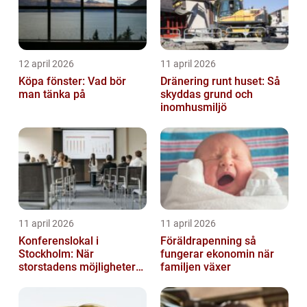
12 april 2026
11 april 2026
Köpa fönster: Vad bör
Dränering runt huset: Så
man tänka på
skyddas grund och
inomhusmiljö
11 april 2026
11 april 2026
Konferenslokal i
Föräldrapenning så
Stockholm: När
fungerar ekonomin när
storstadens möjligheter
familjen växer
möter lugnet utanför