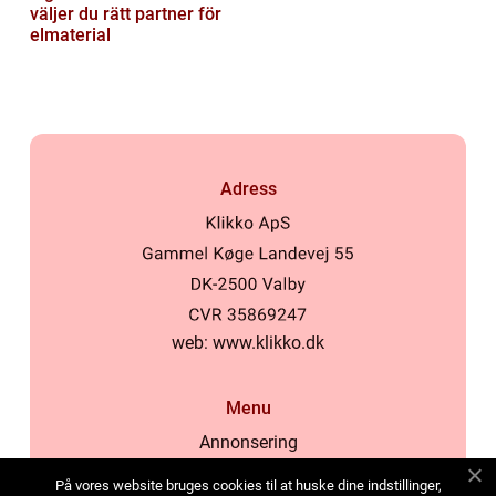
väljer du rätt partner för
elmaterial
Adress
web:
www.klikko.dk
Menu
Annonsering
Om oss
På vores website bruges cookies til at huske dine indstillinger,