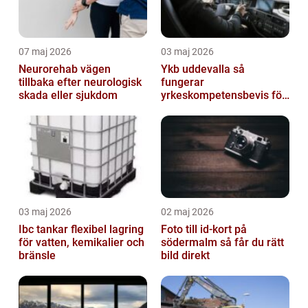
07 maj 2026
03 maj 2026
Neurorehab vägen
Ykb uddevalla så
tillbaka efter neurologisk
fungerar
skada eller sjukdom
yrkeskompetensbevis för
lastbil och buss
03 maj 2026
02 maj 2026
Ibc tankar flexibel lagring
Foto till id-kort på
för vatten, kemikalier och
södermalm så får du rätt
bränsle
bild direkt