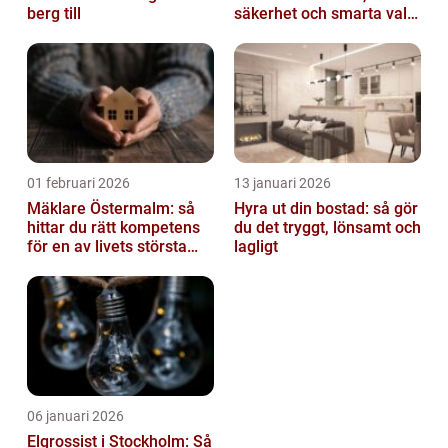
berg till
säkerhet och smarta val
av tankvagnar
01 februari 2026
13 januari 2026
Mäklare Östermalm: så
Hyra ut din bostad: så gör
hittar du rätt kompetens
du det tryggt, lönsamt och
för en av livets största
lagligt
affärer
06 januari 2026
Elgrossist i Stockholm: Så