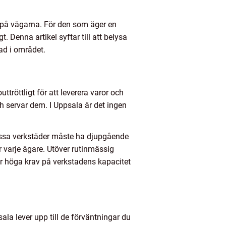
n på vägarna. För den som äger en
 Denna artikel syftar till att belysa
tad i området.
ttröttligt för att leverera varor och
h servar dem. I Uppsala är det ingen
essa verkstäder måste ha djupgående
ör varje ägare. Utöver rutinmässig
er höga krav på verkstadens kapacitet
psala lever upp till de förväntningar du