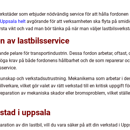
 verkstäder som erbjuder nödvändig service för att hålla fordone
i Uppsala helt
avgörande för att verksamheten ska flyta på smidigt.
tersta vikt och vad man bör tänka på när man väljer lastbilsverks
 av lastbilsservice
nde pelare för transportindustrin. Dessa fordon arbetar, oftast, ou
r höga krav på både fordonens hållbarhet och de som reparerar oc
sservice.
d kunskap och verkstadsutrustning. Mekanikerna som arbetar i d
erkare, vilket gör valet av rätt verkstad till en kritisk uppgift f
 reparation av mekaniska skador eller bromsproblem, vilket ställ
kstad i uppsala
aration av din lastbil, vill du vara säker på att din verkstad i Up