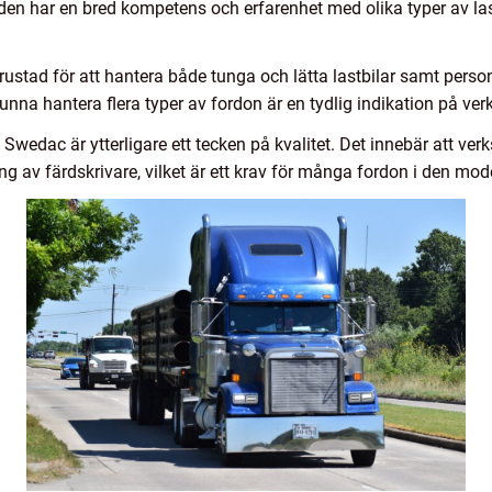
kstaden har en bred kompetens och erfarenhet med olika typer av l
trustad för att hantera både tunga och lätta lastbilar samt perso
 kunna hantera flera typer av fordon är en tydlig indikation på ve
m Swedac är ytterligare ett tecken på kvalitet. Det innebär att v
g av färdskrivare, vilket är ett krav för många fordon i den mod