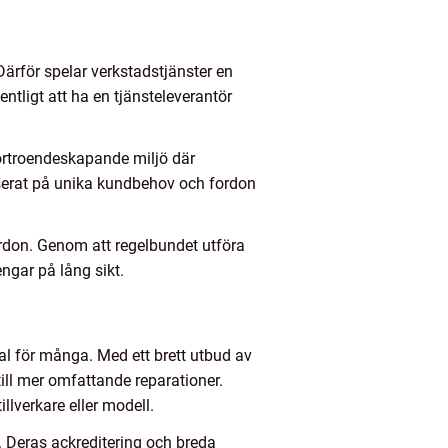
ärför spelar verkstadstjänster en
entligt att ha en tjänsteleverantör
förtroendeskapande miljö där
serat på unika kundbehov och fordon
fordon. Genom att regelbundet utföra
ngar på lång sikt.
val för många. Med ett brett utbud av
till mer omfattande reparationer.
llverkare eller modell.
e. Deras ackreditering och breda