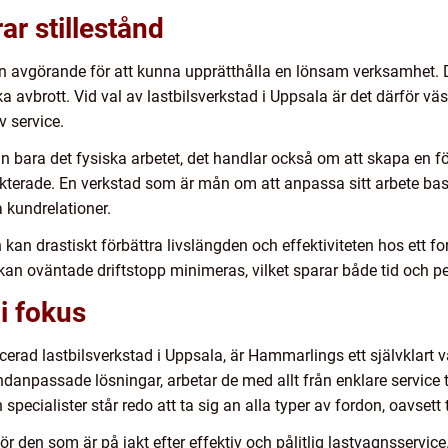
r stillestånd
en avgörande för att kunna upprätthålla en lönsam verksamhet. D
a avbrott. Vid val av lastbilsverkstad i Uppsala är det därför väs
 service.
n bara det fysiska arbetet, det handlar också om att skapa en 
kterade. En verkstad som är mån om att anpassa sitt arbete ba
 kundrelationer.
 kan drastiskt förbättra livslängden och effektiviteten hos ett 
 kan oväntade driftstopp minimeras, vilket sparar både tid och pe
 i fokus
ficerad lastbilsverkstad i Uppsala, är Hammarlings ett självklart 
undanpassade lösningar, arbetar de med allt från enklare service 
ecialister står redo att ta sig an alla typer av fordon, oavsett ti
ör den som är på jakt efter effektiv och pålitlig lastvagnsservic