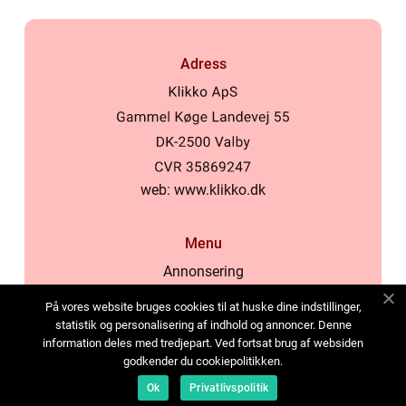
Adress
web:
www.klikko.dk
Menu
Annonsering
Om oss
På vores website bruges cookies til at huske dine indstillinger,
Cookies
statistik og personalisering af indhold og annoncer. Denne
information deles med tredjepart. Ved fortsat brug af websiden
Kontakta oss
godkender du cookiepolitikken.
Sitemap
Ok
Privatlivspolitik