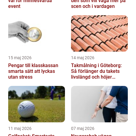
val för minnesvärda
den som vill våga mer på
event
scen och i vardagen
15 maj 2026
14 maj 2026
Pengar till klasskassan
Takmålning i Göteborg:
smarta sätt att lyckas
Så förlänger du takets
utan stress
livslängd och höjer
helhetsintrycket
11 maj 2026
07 maj 2026