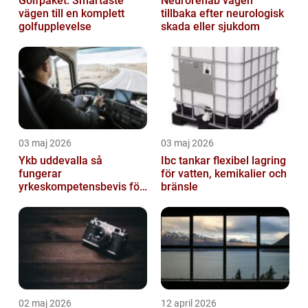
Golfpaket: Smartaste
Neurorehab vägen
vägen till en komplett
tillbaka efter neurologisk
golfupplevelse
skada eller sjukdom
03 maj 2026
03 maj 2026
Ykb uddevalla så
Ibc tankar flexibel lagring
fungerar
för vatten, kemikalier och
yrkeskompetensbevis för
bränsle
lastbil och buss
02 maj 2026
12 april 2026