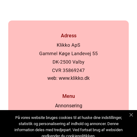
Adress
web:
www.klikko.dk
Menu
Annonsering
Om oss
På vores website bruges cookies til at huske dine indstillinger,
Cookies
statistik og personalisering af indhold og annoncer. Denne
information deles med tredjepart. Ved fortsat brug af websiden
Kontakta oss
godkender du cookiepolitikken.