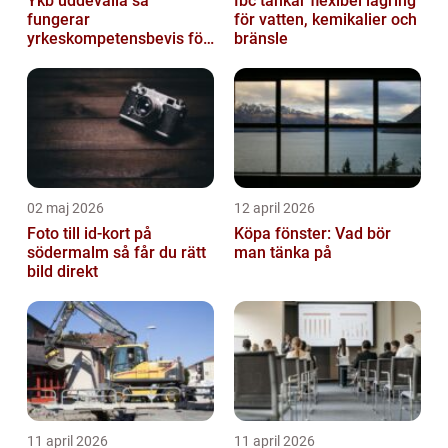
Ykb uddevalla så
Ibc tankar flexibel lagring
fungerar
för vatten, kemikalier och
yrkeskompetensbevis för
bränsle
lastbil och buss
02 maj 2026
12 april 2026
Foto till id-kort på
Köpa fönster: Vad bör
södermalm så får du rätt
man tänka på
bild direkt
11 april 2026
11 april 2026