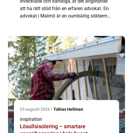
invecklade och känsliga, är det avgörande
att ha rätt stöd från en erfaren advokat. En
advokat i Malmö är en oumbärlig sökterm
f&oum...
05 augusti 2026
Tobias Hellman
inspiration
Lösullsisolering – smartare