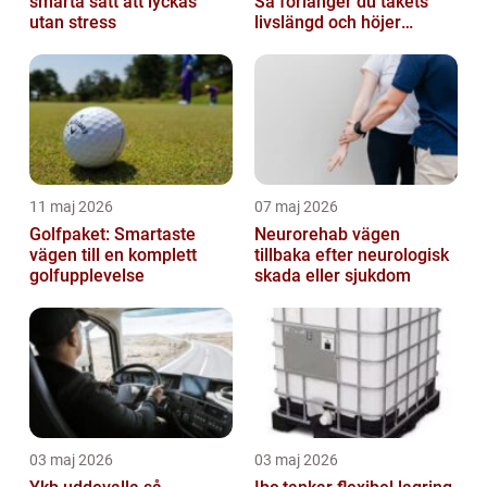
smarta sätt att lyckas
Så förlänger du takets
utan stress
livslängd och höjer
helhetsintrycket
11 maj 2026
07 maj 2026
Golfpaket: Smartaste
Neurorehab vägen
vägen till en komplett
tillbaka efter neurologisk
golfupplevelse
skada eller sjukdom
03 maj 2026
03 maj 2026