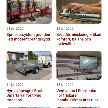
31 juli 2026
18 juli 2026
Sprinklersystem grunden
Bröstförminskning – ökad
i ett modernt brandskydd
komfort, balans och
livskvalitet
14 juli 2026
13 juli 2026
Hyra släpvagn i Borås:
Ventilation i Stockholm:
Smarta val för trygg
För friskare
transport
inomhusklimat året runt