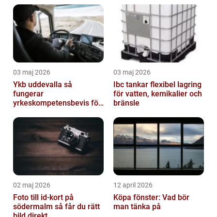
03 maj 2026
03 maj 2026
Ykb uddevalla så
Ibc tankar flexibel lagring
fungerar
för vatten, kemikalier och
yrkeskompetensbevis för
bränsle
lastbil och buss
02 maj 2026
12 april 2026
Foto till id-kort på
Köpa fönster: Vad bör
södermalm så får du rätt
man tänka på
bild direkt