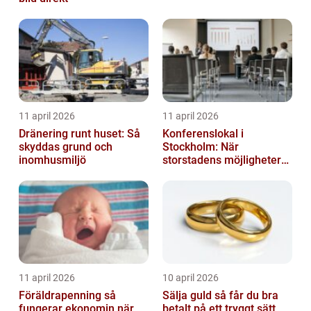
11 april 2026
11 april 2026
Dränering runt huset: Så
Konferenslokal i
skyddas grund och
Stockholm: När
inomhusmiljö
storstadens möjligheter
möter lugnet utanför
11 april 2026
10 april 2026
Föräldrapenning så
Sälja guld så får du bra
fungerar ekonomin när
betalt på ett tryggt sätt