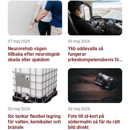
07 maj 2026
03 maj 2026
Neurorehab vägen
Ykb uddevalla så
tillbaka efter neurologisk
fungerar
skada eller sjukdom
yrkeskompetensbevis för
lastbil och buss
03 maj 2026
02 maj 2026
Ibc tankar flexibel lagring
Foto till id-kort på
för vatten, kemikalier och
södermalm så får du rätt
bränsle
bild direkt