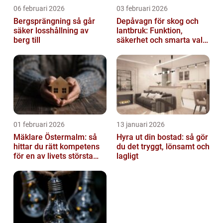
06 februari 2026
03 februari 2026
Bergsprängning så går
Depåvagn för skog och
säker losshållning av
lantbruk: Funktion,
berg till
säkerhet och smarta val
av tankvagnar
01 februari 2026
13 januari 2026
Mäklare Östermalm: så
Hyra ut din bostad: så gör
hittar du rätt kompetens
du det tryggt, lönsamt och
för en av livets största
lagligt
affärer