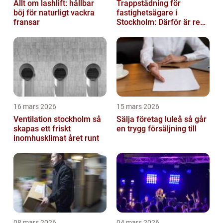
Allt om lashlift: hållbar
Trappstädning för
böj för naturligt vackra
fastighetsägare i
fransar
Stockholm: Därför är rena
trapphus en smart
investering
16 mars 2026
15 mars 2026
Ventilation stockholm så
Sälja företag luleå så går
skapas ett friskt
en trygg försäljning till
inomhusklimat året runt
08 mars 2026
04 mars 2026