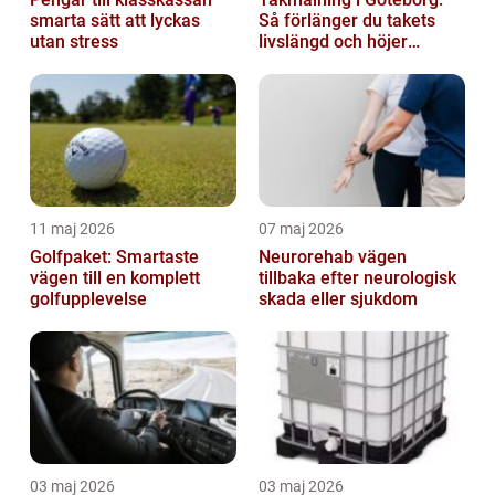
smarta sätt att lyckas
Så förlänger du takets
utan stress
livslängd och höjer
helhetsintrycket
11 maj 2026
07 maj 2026
Golfpaket: Smartaste
Neurorehab vägen
vägen till en komplett
tillbaka efter neurologisk
golfupplevelse
skada eller sjukdom
03 maj 2026
03 maj 2026