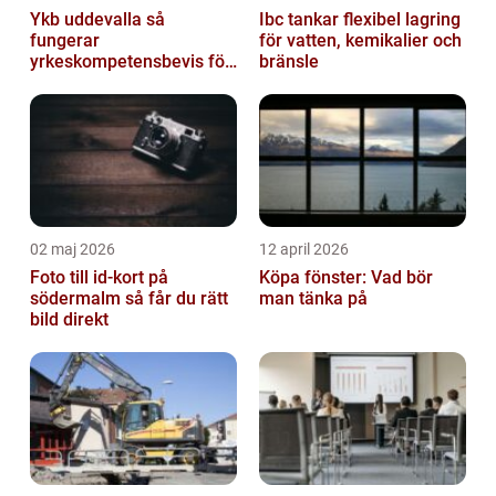
Ykb uddevalla så
Ibc tankar flexibel lagring
fungerar
för vatten, kemikalier och
yrkeskompetensbevis för
bränsle
lastbil och buss
02 maj 2026
12 april 2026
Foto till id-kort på
Köpa fönster: Vad bör
södermalm så får du rätt
man tänka på
bild direkt