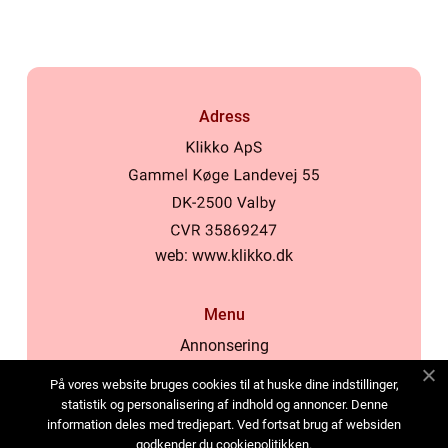
Adress
web:
www.klikko.dk
Menu
Annonsering
Om oss
På vores website bruges cookies til at huske dine indstillinger,
Cookies
statistik og personalisering af indhold og annoncer. Denne
information deles med tredjepart. Ved fortsat brug af websiden
Kontakta oss
godkender du cookiepolitikken.