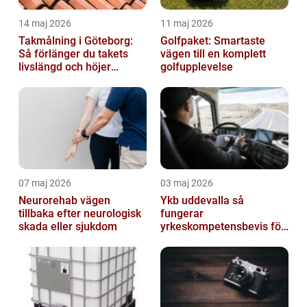
14 maj 2026
11 maj 2026
Takmålning i Göteborg:
Golfpaket: Smartaste
Så förlänger du takets
vägen till en komplett
livslängd och höjer
golfupplevelse
helhetsintrycket
07 maj 2026
03 maj 2026
Neurorehab vägen
Ykb uddevalla så
tillbaka efter neurologisk
fungerar
skada eller sjukdom
yrkeskompetensbevis för
lastbil och buss