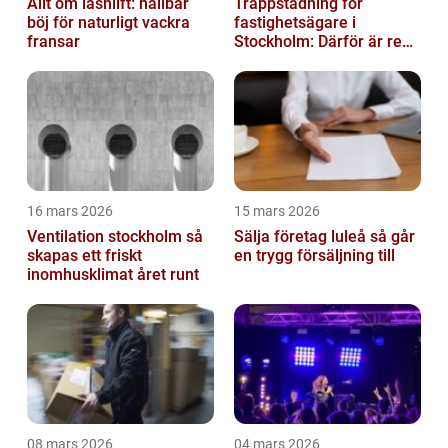
Allt om lashlift: hållbar
Trappstädning för
böj för naturligt vackra
fastighetsägare i
fransar
Stockholm: Därför är rena
trapphus en smart
investering
16 mars 2026
15 mars 2026
Ventilation stockholm så
Sälja företag luleå så går
skapas ett friskt
en trygg försäljning till
inomhusklimat året runt
08 mars 2026
04 mars 2026