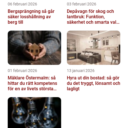
06 februari 2026
03 februari 2026
Bergsprängning så går
Depåvagn för skog och
säker losshållning av
lantbruk: Funktion,
berg till
säkerhet och smarta val
av tankvagnar
01 februari 2026
13 januari 2026
Mäklare Östermalm: så
Hyra ut din bostad: så gör
hittar du rätt kompetens
du det tryggt, lönsamt och
för en av livets största
lagligt
affärer