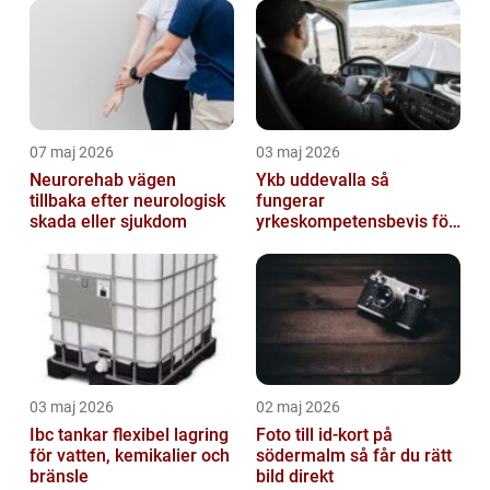
07 maj 2026
03 maj 2026
Neurorehab vägen
Ykb uddevalla så
tillbaka efter neurologisk
fungerar
skada eller sjukdom
yrkeskompetensbevis för
lastbil och buss
03 maj 2026
02 maj 2026
Ibc tankar flexibel lagring
Foto till id-kort på
för vatten, kemikalier och
södermalm så får du rätt
bränsle
bild direkt