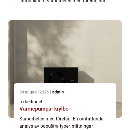
Introduktion: Samarbeten med företag har
blivit alltmer vanliga och viktiga för både
företag och privatpersoner. Genom att
samarbe...
04 augusti 2026
admin
redaktionel
Värmepumpar krylbo
Samarbeten med företag: En omfattande
analys av populära typer, mätningar,