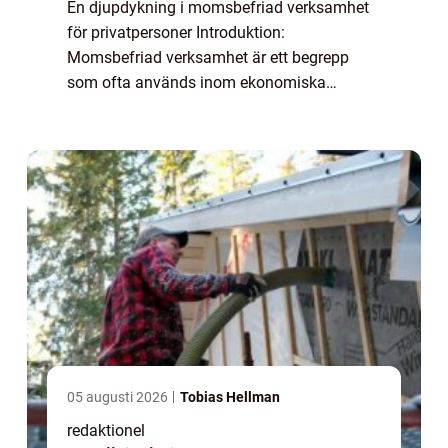
En djupdykning i momsbefriad verksamhet
för privatpersoner Introduktion:
Momsbefriad verksamhet är ett begrepp
som ofta används inom ekonomiska
sammanhang för att beskriva en typ av
skattefri verksamhet. I denna artikel kommer
vi att ge en grundlig ö...
05 augusti 2026
Tobias Hellman
redaktionel