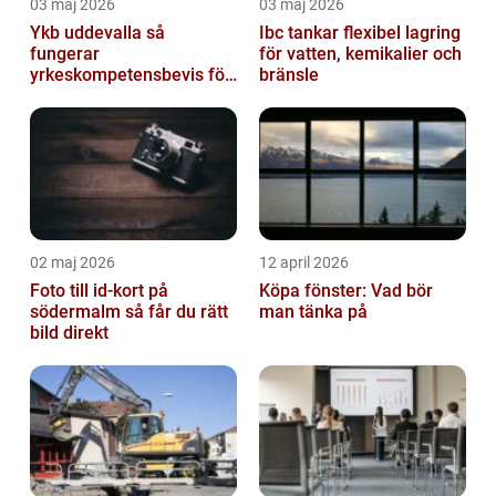
03 maj 2026
03 maj 2026
Ykb uddevalla så
Ibc tankar flexibel lagring
fungerar
för vatten, kemikalier och
yrkeskompetensbevis för
bränsle
lastbil och buss
02 maj 2026
12 april 2026
Foto till id-kort på
Köpa fönster: Vad bör
södermalm så får du rätt
man tänka på
bild direkt