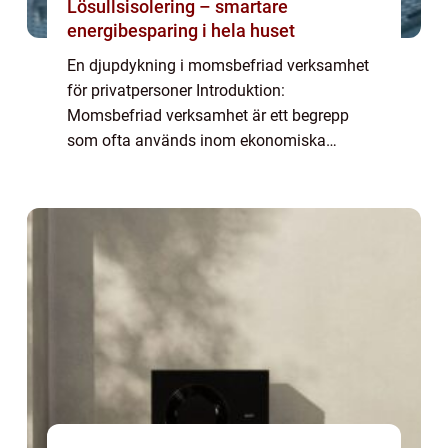
Lösullsisolering – smartare
energibesparing i hela huset
En djupdykning i momsbefriad verksamhet
för privatpersoner Introduktion:
Momsbefriad verksamhet är ett begrepp
som ofta används inom ekonomiska
sammanhang för att beskriva en typ av
skattefri verksamhet. I denna artikel kommer
vi att ge en grundlig ö...