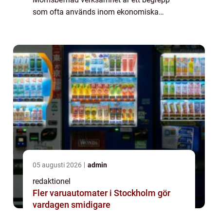
som ofta används inom ekonomiska
sammanhang för att beskriva en typ av
skattefri verksamhet. I denna artikel kommer
vi att ge en grundlig ö...
05 augusti 2026
admin
redaktionel
Fler varuautomater i Stockholm gör
vardagen smidigare