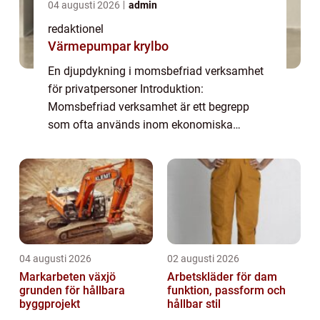
04 augusti 2026
admin
redaktionel
Värmepumpar krylbo
En djupdykning i momsbefriad verksamhet
för privatpersoner Introduktion:
Momsbefriad verksamhet är ett begrepp
som ofta används inom ekonomiska
sammanhang för att beskriva en typ av
skattefri verksamhet. I denna artikel kommer
vi att ge en grundlig ö...
04 augusti 2026
02 augusti 2026
Markarbeten växjö
Arbetskläder för dam
grunden för hållbara
funktion, passform och
byggprojekt
hållbar stil