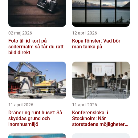
02 maj 2026
12 april 2026
Foto till id-kort på
Köpa fönster: Vad bör
södermalm så får du rätt
man tänka på
bild direkt
11 april 2026
11 april 2026
Dränering runt huset: Så
Konferenslokal i
skyddas grund och
Stockholm: När
inomhusmiljö
storstadens möjligheter
möter lugnet utanför