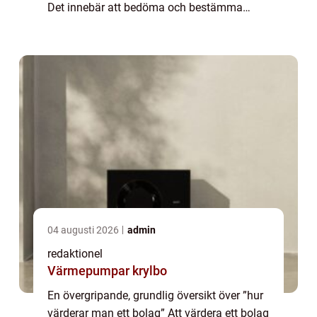
Det innebär att bedöma och bestämma
värdet av ett företag baserat på olika
faktorer och metoder. En kor...
04 augusti 2026
admin
redaktionel
Värmepumpar krylbo
En övergripande, grundlig översikt över ”hur
värderar man ett bolag” Att värdera ett bolag