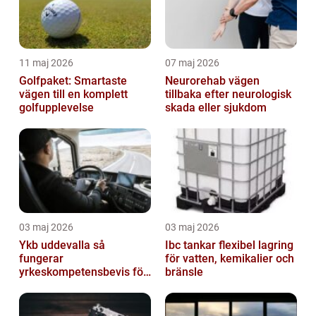
11 maj 2026
07 maj 2026
Golfpaket: Smartaste
Neurorehab vägen
vägen till en komplett
tillbaka efter neurologisk
golfupplevelse
skada eller sjukdom
03 maj 2026
03 maj 2026
Ykb uddevalla så
Ibc tankar flexibel lagring
fungerar
för vatten, kemikalier och
yrkeskompetensbevis för
bränsle
lastbil och buss