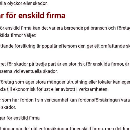
la olyckor eller skador.
r för enskild firma
för enskild firma kan det variera beroende på bransch och företa
lda firmor väljer:
tande försäkring är populär eftersom den ger ett omfattande sk
 för skador på tredje part är en stor risk för enskilda firmor, ä
erna vid eventuella skador.
företag som äger stora mängder utrustning eller lokaler kan eg
a till ekonomisk förlust eller avbrott i verksamheten.
r som har fordon i sin verksamhet kan fordonsförsäkringen vara
r skador.
ar för enskild firma
ingar när det gäller försäkringar för enskild firma, men det finns