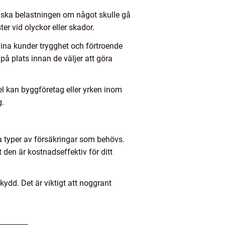
iska belastningen om något skulle gå
er vid olyckor eller skador.
e dina kunder trygghet och förtroende
å plats innan de väljer att göra
l kan byggföretag eller yrken inom
g.
ra typer av försäkringar som behövs.
t den är kostnadseffektiv för ditt
ydd. Det är viktigt att noggrant