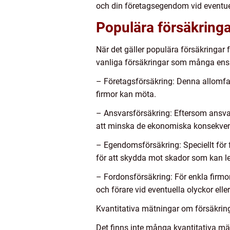
och din företagsegendom vid eventuel
Populära försäkringa
När det gäller populära försäkringar 
vanliga försäkringar som många enski
– Företagsförsäkring: Denna allomfat
firmor kan möta.
– Ansvarsförsäkring: Eftersom ansvaret
att minska de ekonomiska konsekvens
– Egendomsförsäkring: Speciellt för 
för att skydda mot skador som kan led
– Fordonsförsäkring: För enkla firmo
och förare vid eventuella olyckor elle
Kvantitativa mätningar om försäkring
Det finns inte många kvantitativa mätn