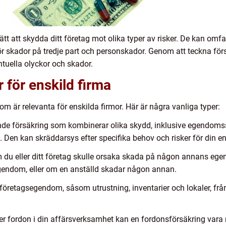
sätt att skydda ditt företag mot olika typer av risker. De kan omfa
ör skador på tredje part och personskador. Genom att teckna fö
uella olyckor och skador.
 för enskild firma
som är relevanta för enskilda firmor. Här är några vanliga typer:
ande försäkring som kombinerar olika skydd, inklusive egendoms
. Den kan skräddarsys efter specifika behov och risker för din en
 du eller ditt företag skulle orsaka skada på någon annans egend
endom, eller om en anställd skadar någon annan.
öretagsegendom, såsom utrustning, inventarier och lokaler, frå
r fordon i din affärsverksamhet kan en fordonsförsäkring vara 