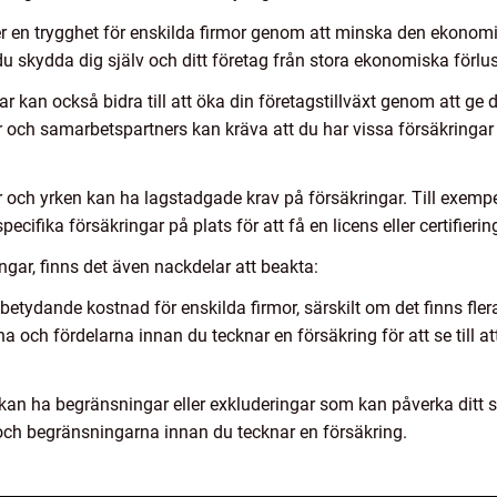
r en trygghet för enskilda firmor genom att minska den ekonom
u skydda dig själv och ditt företag från stora ekonomiska förlust
ngar kan också bidra till att öka din företagstillväxt genom att g
 och samarbetspartners kan kräva att du har vissa försäkringar p
och yrken kan ha lagstadgade krav på försäkringar. Till exempe
ecifika försäkringar på plats för att få en licens eller certifierin
gar, finns det även nackdelar att beakta:
etydande kostnad för enskilda firmor, särskilt om det finns fle
na och fördelarna innan du tecknar en försäkring för att se till at
an ha begränsningar eller exkluderingar som kan påverka ditt sk
 och begränsningarna innan du tecknar en försäkring.