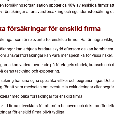
 en försäkringsorganisation uppger ca 40% av enskilda firmor att
 av försäkringar är ansvarsförsäkring och egendomsförsäkring de
ka försäkringar för enskild firma
säkringar som är relevanta för enskilda firmor. Här är några vikt
kringar kan erbjuda bredare skydd eftersom de kan kombinera ol
om ansvarsförsäkringar kan vara mer specifika för vissa risker.
garna kan variera beroende på företagets storlek, bransch och ri
 deras täckning och exponering.
säkring har sina egna specifika villkor och begränsningar. Det är
ng för att vara medveten om eventuella exkluderingar eller begr
delar med olika försäkringar för enskild firma
enskild firma utvecklats för att möta behoven och riskerna för d
ngar för enskild firma blivit tydliga: