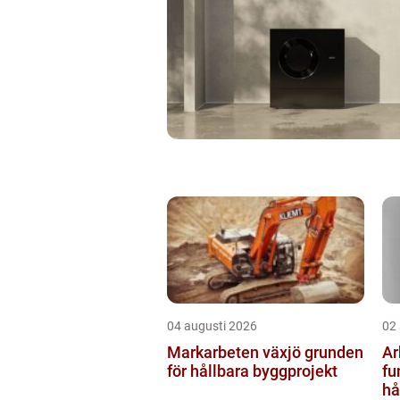
04 augusti 2026
02
Markarbeten växjö grunden
Ar
för hållbara byggprojekt
fu
hå