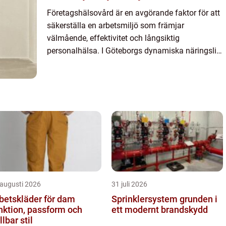
Företagshälsovård är en avgörande faktor för att
säkerställa en arbetsmiljö som främjar
välmående, effektivitet och långsiktig
personalhälsa. I Göteborgs dynamiska näringsliv
är tillgången på kvalitativ företagshälsovård
särskilt viktig för att behål...
 augusti 2026
31 juli 2026
betskläder för dam
Sprinklersystem grunden i
nktion, passform och
ett modernt brandskydd
llbar stil