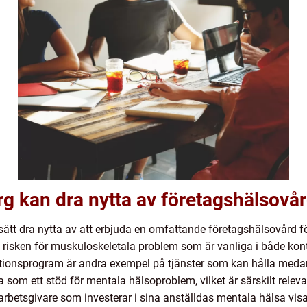
rg kan dra nytta av företagshälsovå
tt dra nytta av att erbjuda en omfattande företagshälsovård fö
risken för muskuloskeletala problem som är vanliga i både kon
inationsprogram är andra exempel på tjänster som kan hålla meda
om ett stöd för mentala hälsoproblem, vilket är särskilt relevant
 arbetsgivare som investerar i sina anställdas mentala hälsa visa