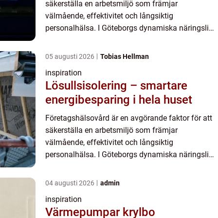
säkerställa en arbetsmiljö som främjar
välmående, effektivitet och långsiktig
personalhälsa. I Göteborgs dynamiska näringsliv
är tillgången på kvalitativ företagshälsovård
särskilt viktig för att behål...
05 augusti 2026
Tobias Hellman
inspiration
Lösullsisolering – smartare
energibesparing i hela huset
Företagshälsovård är en avgörande faktor för att
säkerställa en arbetsmiljö som främjar
välmående, effektivitet och långsiktig
personalhälsa. I Göteborgs dynamiska näringsliv
är tillgången på kvalitativ företagshälsovård
särskilt viktig för att behål...
04 augusti 2026
admin
inspiration
Värmepumpar krylbo