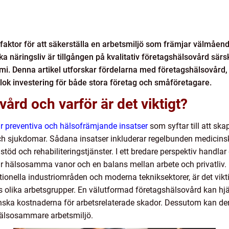
ktor för att säkerställa en arbetsmiljö som främjar välmående,
näringsliv är tillgången på kvalitativ företagshälsovård särskil
mi. Denna artikel utforskar fördelarna med företagshälsovård, 
lok investering för både stora företag och småföretagare.
ård och varför är det viktigt?
 preventiva och hälsofrämjande insatser
som syftar till att sk
h sjukdomar. Sådana insatser inkluderar regelbunden medicinsk 
töd och rehabiliteringstjänster. I ett bredare perspektiv handlar
r hälsosamma vanor och en balans mellan arbete och privatliv. 
ionella industriområden och moderna tekniksektorer, är det vi
 olika arbetsgrupper. En välutformad företagshälsovård kan hjäl
 kostnaderna för arbetsrelaterade skador. Dessutom kan den f
 hälsosammare arbetsmiljö.