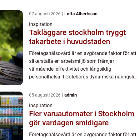
07 augusti 2026
Lotta Albertsson
inspiration
Takläggare stockholm tryggt
takarbete i huvudstaden
Företagshälsovård är en avgörande faktor för att
säkerställa en arbetsmiljö som främjar
välmående, effektivitet och långsiktig
personalhälsa. I Göteborgs dynamiska näringsliv
är tillgången på kvalitativ företagshälsovård
särskilt viktig för att behål...
05 augusti 2026
admin
inspiration
Fler varuautomater i Stockholm
gör vardagen smidigare
Företagshälsovård är en avgörande faktor för att