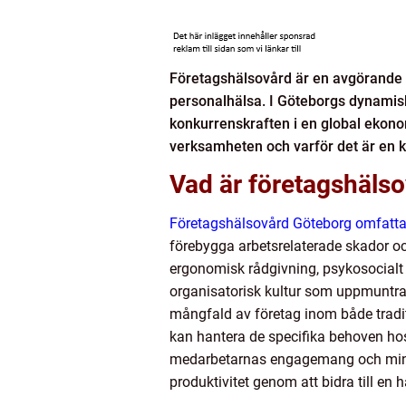
Företagshälsovård är en avgörande fa
personalhälsa. I Göteborgs dynamiska 
konkurrenskraften i en global ekono
verksamheten och varför det är en k
Vad är företagshälsov
Företagshälsovård Göteborg omfattar
förebygga arbetsrelaterade skador oc
ergonomisk rådgivning, psykosocialt s
organisatorisk kultur som uppmuntra
mångfald av företag inom både tradit
kan hantera de specifika behoven hos
medarbetarnas engagemang och minska
produktivitet genom att bidra till en