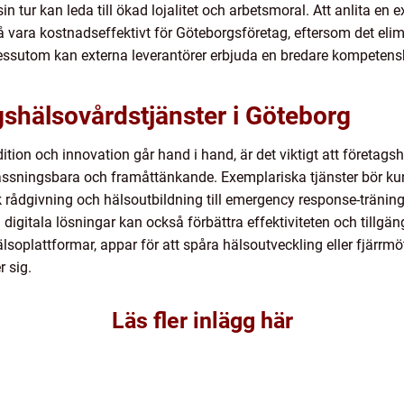
n tur kan leda till ökad lojalitet och arbetsmoral. Att anlita en e
 vara kostnadseffektivt för Göteborgsföretag, eftersom det elim
Dessutom kan externa leverantörer erbjuda en bredare kompetens
shälsovårdstjänster i Göteborg
ition och innovation går hand i hand, är det viktigt att företags
assningsbara och framåttänkande. Exemplariska tjänster bör kun
 rådgivning och hälsoutbildning till emergency response-träni
 digitala lösningar kan också förbättra effektiviteten och tillgä
hälsoplattformar, appar för att spåra hälsoutveckling eller fjär
 sig.
Läs fler inlägg här