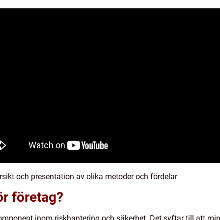
rsikt och presentation av olika metoder och fördelar
r företag?
komponent inom riskhantering och säkerhet. Det syftar till att m