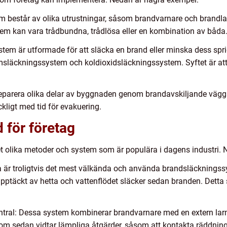
m består av olika utrustningar, såsom brandvarnare och brandl
tem kan vara trådbundna, trådlösa eller en kombination av båda
em är utformade för att släcka en brand eller minska dess spri
msläckningssystem och koldioxidsläckningssystem. Syftet är at
separera olika delar av byggnaden genom brandavskiljande väggar
ckligt med tid för evakuering.
 för företag
t olika metoder och system som är populära i dagens industri. 
a är troligtvis det mest välkända och använda brandsläckningss
pptäckt av hetta och vattenflödet släcker sedan branden. Detta
ral: Dessa system kombinerar brandvarnare med en extern larm
 som sedan vidtar lämpliga åtgärder, såsom att kontakta räddning