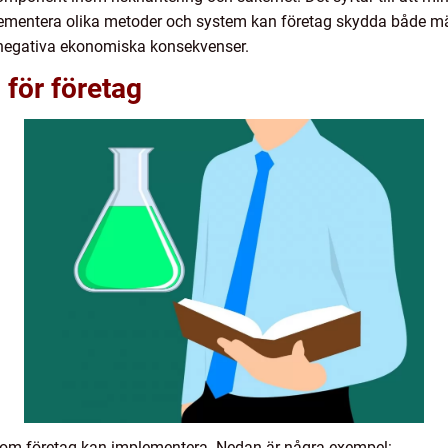
lementera olika metoder och system kan företag skydda både 
negativa ekonomiska konsekvenser.
för företag
 som företag kan implementera. Nedan är några exempel: