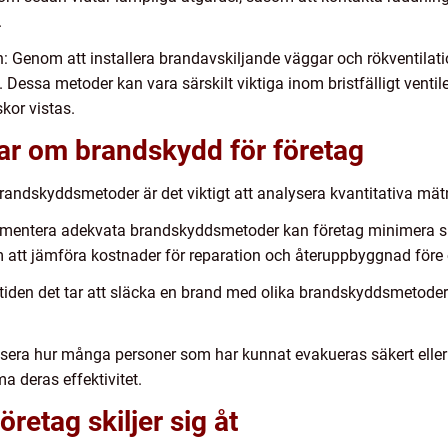
.
on: Genom att installera brandavskiljande väggar och rökventila
. Dessa metoder kan vara särskilt viktiga inom bristfälligt vent
kor vistas.
ar om brandskydd för företag
a brandskyddsmetoder är det viktigt att analysera kvantitativa mä
lementera adekvata brandskyddsmetoder kan företag minimera
 att jämföra kostnader för reparation och återuppbyggnad före 
a tiden det tar att släcka en brand med olika brandskyddsmetode
ysera hur många personer som har kunnat evakueras säkert eller
deras effektivitet.
retag skiljer sig åt