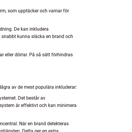
arm, som upptäcker och varnar för
.
dning. De kan inkludera
t snabbt kunna släcka en brand och
 eller dörrar. På så sätt förhindras
Några av de mest populära inkluderar:
ystemet. Det består av
 system är effektivt och kan minimera
central. När en brand detekteras
stjänsten. Detta ger en extra