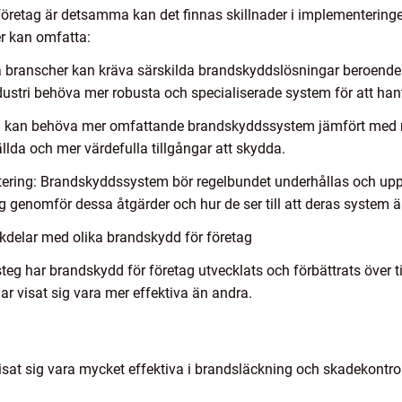
retag är detsamma kan det finnas skillnader i implementering
r kan omfatta:
a branscher kan kräva särskilda brandskyddslösningar beroende 
stri behöva mer robusta och specialiserade system för att han
ag kan behöva mer omfattande brandskyddssystem jämfört med mi
ällda och mer värdefulla tillgångar att skydda.
ering: Brandskyddssystem bör regelbundet underhållas och uppda
ag genomför dessa åtgärder och hur de ser till att deras system är
kdelar med olika brandskydd för företag
g har brandskydd för företag utvecklats och förbättrats över tid
r visat sig vara mer effektiva än andra.
at sig vara mycket effektiva i brandsläckning och skadekontroll, 