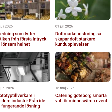
juli 2026
01 juli 2026
redning som lyfter
Doftmarknadsföring så
från första intryck
skapar doft starkare
ll lönsam helhet
kundupplevelser
juni 2026
16 maj 2026
ototyptillverkare i
Catering göteborg smarta
dern industri: Från idé
val för minnesvärda event
ll fungerande lösning