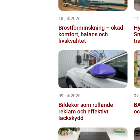
18 juli 2026
14 
Bröstförminskning – ökad
Hy
komfort, balans och
Sm
livskvalitet
tr
09 juli 2026
07 
Bildekor som rullande
BA
reklam och effektivt
oc
lackskydd