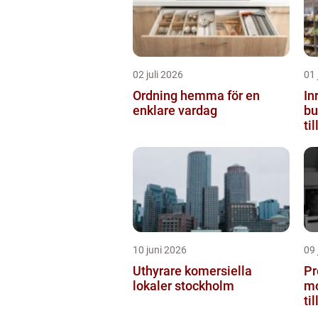
02 juli 2026
01 
Ordning hemma för en
In
enklare vardag
butiken 
ti
10 juni 2026
09 
Uthyrare komersiella
Pr
lokaler stockholm
mo
ti