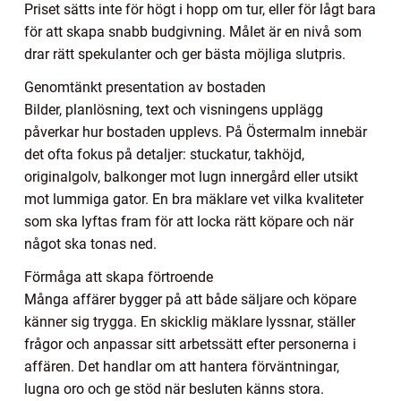
Priset sätts inte för högt i hopp om tur, eller för lågt bara
för att skapa snabb budgivning. Målet är en nivå som
drar rätt spekulanter och ger bästa möjliga slutpris.
Genomtänkt presentation av bostaden
Bilder, planlösning, text och visningens upplägg
påverkar hur bostaden upplevs. På Östermalm innebär
det ofta fokus på detaljer: stuckatur, takhöjd,
originalgolv, balkonger mot lugn innergård eller utsikt
mot lummiga gator. En bra mäklare vet vilka kvaliteter
som ska lyftas fram för att locka rätt köpare och när
något ska tonas ned.
Förmåga att skapa förtroende
Många affärer bygger på att både säljare och köpare
känner sig trygga. En skicklig mäklare lyssnar, ställer
frågor och anpassar sitt arbetssätt efter personerna i
affären. Det handlar om att hantera förväntningar,
lugna oro och ge stöd när besluten känns stora.