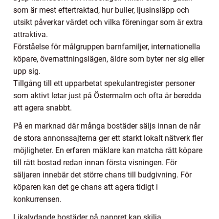
som är mest eftertraktad, hur buller, ljusinsläpp och
utsikt påverkar värdet och vilka föreningar som är extra
attraktiva.
Förståelse för målgruppen barnfamiljer, internationella
köpare, övernattningslägen, äldre som byter ner sig eller
upp sig.
Tillgång till ett upparbetat spekulantregister personer
som aktivt letar just på Östermalm och ofta är beredda
att agera snabbt.
På en marknad där många bostäder säljs innan de når
de stora annonssajterna ger ett starkt lokalt nätverk fler
möjligheter. En erfaren mäklare kan matcha rätt köpare
till rätt bostad redan innan första visningen. För
säljaren innebär det större chans till budgivning. För
köparen kan det ge chans att agera tidigt i
konkurrensen.
Likalydande bostäder på pappret kan skilja