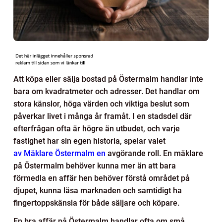
Att köpa eller sälja bostad på Östermalm handlar inte
bara om kvadratmeter och adresser. Det handlar om
stora känslor, höga värden och viktiga beslut som
påverkar livet i många år framåt. I en stadsdel där
efterfrågan ofta är högre än utbudet, och varje
fastighet har sin egen historia, spelar valet
av Mäklare Östermalm en
avgörande roll. En mäklare
på Östermalm behöver kunna mer än att bara
förmedla en affär hen behöver förstå området på
djupet, kunna läsa marknaden och samtidigt ha
fingertoppskänsla för både säljare och köpare.
En bra affär på Östermalm handlar ofta om små