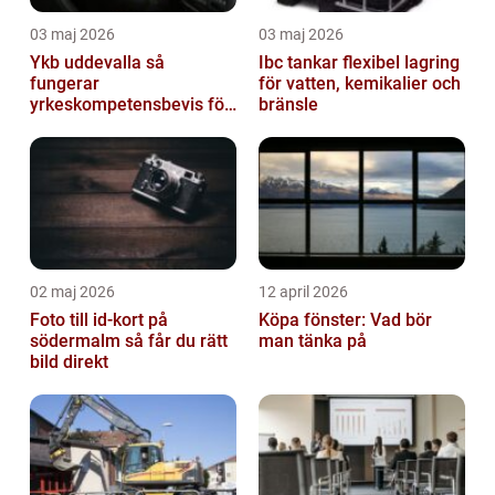
03 maj 2026
03 maj 2026
Ykb uddevalla så
Ibc tankar flexibel lagring
fungerar
för vatten, kemikalier och
yrkeskompetensbevis för
bränsle
lastbil och buss
02 maj 2026
12 april 2026
Foto till id-kort på
Köpa fönster: Vad bör
södermalm så får du rätt
man tänka på
bild direkt