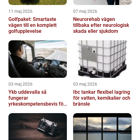
11 maj 2026
07 maj 2026
Golfpaket: Smartaste
Neurorehab vägen
vägen till en komplett
tillbaka efter neurologisk
golfupplevelse
skada eller sjukdom
03 maj 2026
03 maj 2026
Ykb uddevalla så
Ibc tankar flexibel lagring
fungerar
för vatten, kemikalier och
yrkeskompetensbevis för
bränsle
lastbil och buss