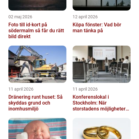
02 maj 2026
12 april 2026
Foto till id-kort på
Köpa fönster: Vad bör
södermalm så får du rätt
man tänka på
bild direkt
11 april 2026
11 april 2026
Dränering runt huset: Så
Konferenslokal i
skyddas grund och
Stockholm: När
inomhusmiljö
storstadens möjligheter
möter lugnet utanför