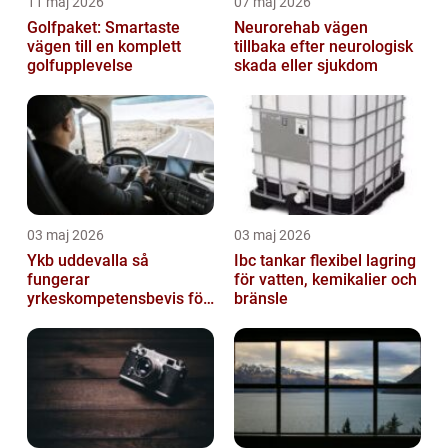
11 maj 2026
07 maj 2026
Golfpaket: Smartaste
Neurorehab vägen
vägen till en komplett
tillbaka efter neurologisk
golfupplevelse
skada eller sjukdom
03 maj 2026
03 maj 2026
Ykb uddevalla så
Ibc tankar flexibel lagring
fungerar
för vatten, kemikalier och
yrkeskompetensbevis för
bränsle
lastbil och buss