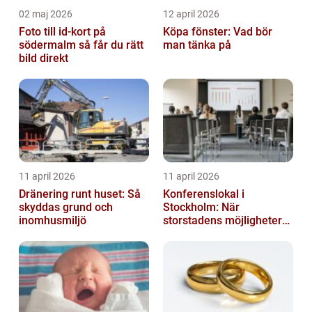
02 maj 2026
12 april 2026
Foto till id-kort på
Köpa fönster: Vad bör
södermalm så får du rätt
man tänka på
bild direkt
11 april 2026
11 april 2026
Dränering runt huset: Så
Konferenslokal i
skyddas grund och
Stockholm: När
inomhusmiljö
storstadens möjligheter
möter lugnet utanför