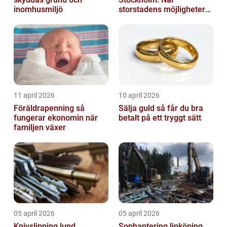
inomhusmiljö
storstadens möjligheter
möter lugnet utanför
11 april 2026
10 april 2026
Föräldrapenning så
Sälja guld så får du bra
fungerar ekonomin när
betalt på ett tryggt sätt
familjen växer
05 april 2026
05 april 2026
Knivslipning lund
Sophantering linköping