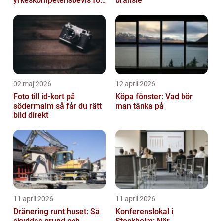
yrkeskompetensbevis för
bränsle
lastbil och buss
02 maj 2026
12 april 2026
Foto till id-kort på
Köpa fönster: Vad bör
södermalm så får du rätt
man tänka på
bild direkt
11 april 2026
11 april 2026
Dränering runt huset: Så
Konferenslokal i
skyddas grund och
Stockholm: När