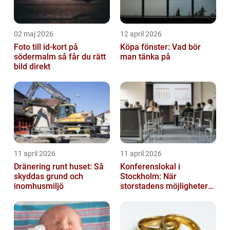
02 maj 2026
12 april 2026
Foto till id-kort på
Köpa fönster: Vad bör
södermalm så får du rätt
man tänka på
bild direkt
11 april 2026
11 april 2026
Dränering runt huset: Så
Konferenslokal i
skyddas grund och
Stockholm: När
inomhusmiljö
storstadens möjligheter
möter lugnet utanför