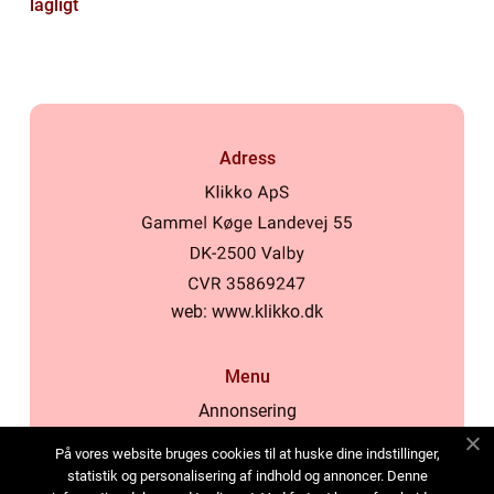
lagligt
Adress
web:
www.klikko.dk
Menu
Annonsering
Om oss
På vores website bruges cookies til at huske dine indstillinger,
Cookies
statistik og personalisering af indhold og annoncer. Denne