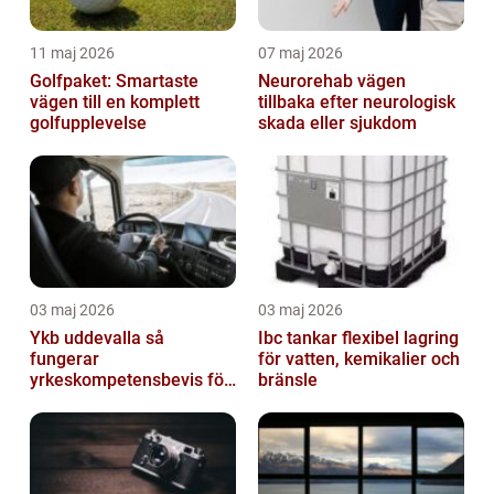
11 maj 2026
07 maj 2026
Golfpaket: Smartaste
Neurorehab vägen
vägen till en komplett
tillbaka efter neurologisk
golfupplevelse
skada eller sjukdom
03 maj 2026
03 maj 2026
Ykb uddevalla så
Ibc tankar flexibel lagring
fungerar
för vatten, kemikalier och
yrkeskompetensbevis för
bränsle
lastbil och buss