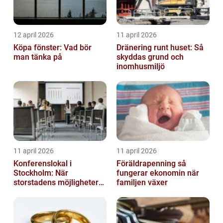
12 april 2026
11 april 2026
Köpa fönster: Vad bör
Dränering runt huset: Så
man tänka på
skyddas grund och
inomhusmiljö
11 april 2026
11 april 2026
Konferenslokal i
Föräldrapenning så
Stockholm: När
fungerar ekonomin när
storstadens möjligheter
familjen växer
möter lugnet utanför