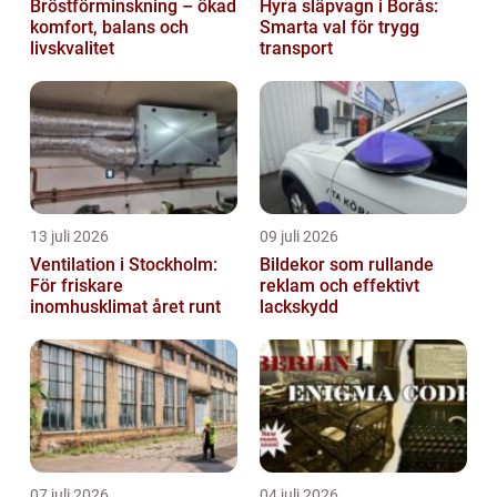
Bröstförminskning – ökad
Hyra släpvagn i Borås:
komfort, balans och
Smarta val för trygg
livskvalitet
transport
13 juli 2026
09 juli 2026
Ventilation i Stockholm:
Bildekor som rullande
För friskare
reklam och effektivt
inomhusklimat året runt
lackskydd
07 juli 2026
04 juli 2026