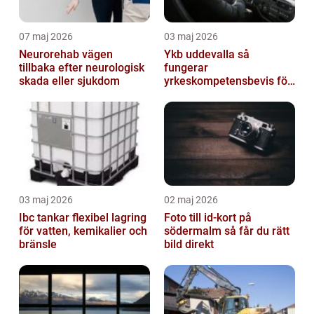
07 maj 2026
03 maj 2026
Neurorehab vägen
Ykb uddevalla så
tillbaka efter neurologisk
fungerar
skada eller sjukdom
yrkeskompetensbevis för
lastbil och buss
03 maj 2026
02 maj 2026
Ibc tankar flexibel lagring
Foto till id-kort på
för vatten, kemikalier och
södermalm så får du rätt
bränsle
bild direkt