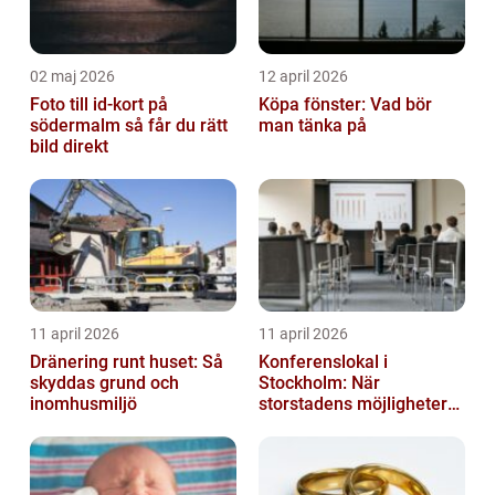
02 maj 2026
12 april 2026
Foto till id-kort på
Köpa fönster: Vad bör
södermalm så får du rätt
man tänka på
bild direkt
11 april 2026
11 april 2026
Dränering runt huset: Så
Konferenslokal i
skyddas grund och
Stockholm: När
inomhusmiljö
storstadens möjligheter
möter lugnet utanför