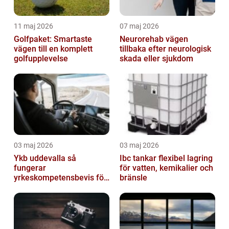
11 maj 2026
07 maj 2026
Golfpaket: Smartaste
Neurorehab vägen
vägen till en komplett
tillbaka efter neurologisk
golfupplevelse
skada eller sjukdom
03 maj 2026
03 maj 2026
Ykb uddevalla så
Ibc tankar flexibel lagring
fungerar
för vatten, kemikalier och
yrkeskompetensbevis för
bränsle
lastbil och buss