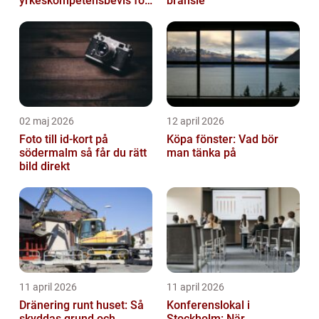
yrkeskompetensbevis för
bränsle
lastbil och buss
02 maj 2026
12 april 2026
Foto till id-kort på
Köpa fönster: Vad bör
södermalm så får du rätt
man tänka på
bild direkt
11 april 2026
11 april 2026
Dränering runt huset: Så
Konferenslokal i
skyddas grund och
Stockholm: När