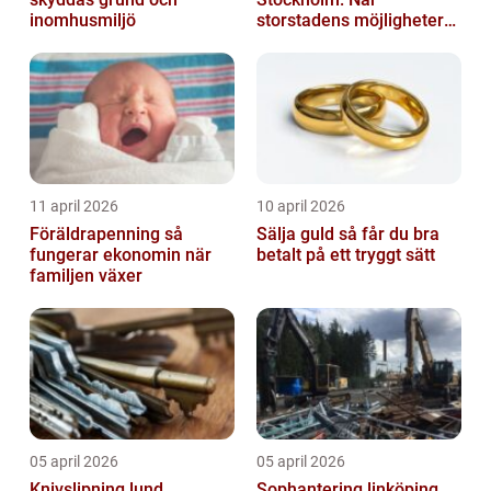
inomhusmiljö
storstadens möjligheter
möter lugnet utanför
11 april 2026
10 april 2026
Föräldrapenning så
Sälja guld så får du bra
fungerar ekonomin när
betalt på ett tryggt sätt
familjen växer
05 april 2026
05 april 2026
Knivslipning lund
Sophantering linköping