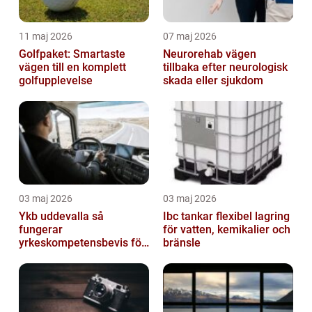
11 maj 2026
07 maj 2026
Golfpaket: Smartaste
Neurorehab vägen
vägen till en komplett
tillbaka efter neurologisk
golfupplevelse
skada eller sjukdom
03 maj 2026
03 maj 2026
Ykb uddevalla så
Ibc tankar flexibel lagring
fungerar
för vatten, kemikalier och
yrkeskompetensbevis för
bränsle
lastbil och buss