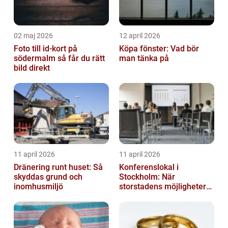
02 maj 2026
12 april 2026
Foto till id-kort på
Köpa fönster: Vad bör
södermalm så får du rätt
man tänka på
bild direkt
11 april 2026
11 april 2026
Dränering runt huset: Så
Konferenslokal i
skyddas grund och
Stockholm: När
inomhusmiljö
storstadens möjligheter
möter lugnet utanför