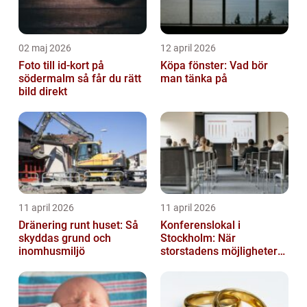
02 maj 2026
12 april 2026
Foto till id-kort på
Köpa fönster: Vad bör
södermalm så får du rätt
man tänka på
bild direkt
11 april 2026
11 april 2026
Dränering runt huset: Så
Konferenslokal i
skyddas grund och
Stockholm: När
inomhusmiljö
storstadens möjligheter
möter lugnet utanför