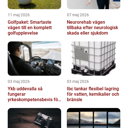
11 maj 2026
07 maj 2026
Golfpaket: Smartaste
Neurorehab vägen
vägen till en komplett
tillbaka efter neurologisk
golfupplevelse
skada eller sjukdom
03 maj 2026
03 maj 2026
Ykb uddevalla så
Ibc tankar flexibel lagring
fungerar
för vatten, kemikalier och
yrkeskompetensbevis för
bränsle
lastbil och buss