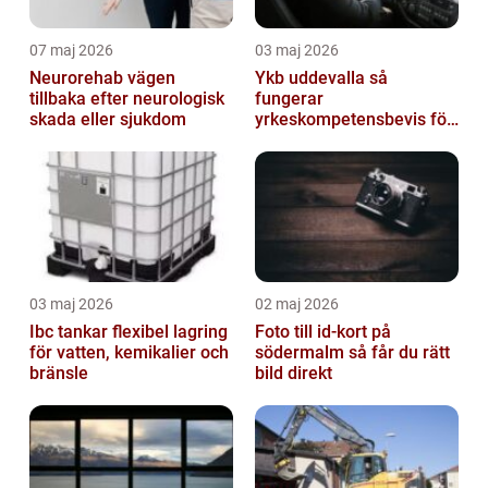
07 maj 2026
03 maj 2026
Neurorehab vägen
Ykb uddevalla så
tillbaka efter neurologisk
fungerar
skada eller sjukdom
yrkeskompetensbevis för
lastbil och buss
03 maj 2026
02 maj 2026
Ibc tankar flexibel lagring
Foto till id-kort på
för vatten, kemikalier och
södermalm så får du rätt
bränsle
bild direkt