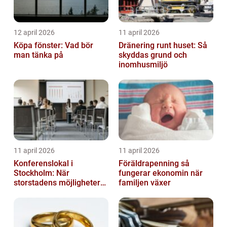
12 april 2026
11 april 2026
Köpa fönster: Vad bör
Dränering runt huset: Så
man tänka på
skyddas grund och
inomhusmiljö
11 april 2026
11 april 2026
Konferenslokal i
Föräldrapenning så
Stockholm: När
fungerar ekonomin när
storstadens möjligheter
familjen växer
möter lugnet utanför