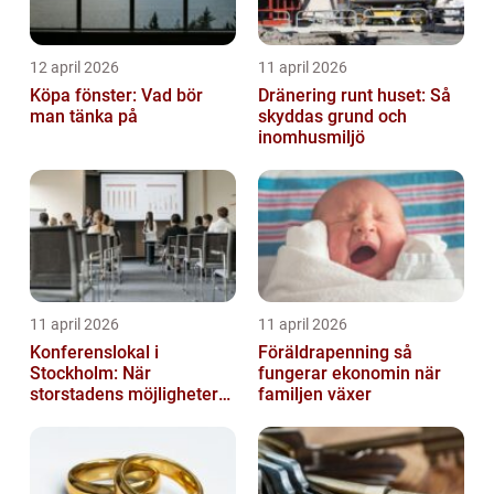
12 april 2026
11 april 2026
Köpa fönster: Vad bör
Dränering runt huset: Så
man tänka på
skyddas grund och
inomhusmiljö
11 april 2026
11 april 2026
Konferenslokal i
Föräldrapenning så
Stockholm: När
fungerar ekonomin när
storstadens möjligheter
familjen växer
möter lugnet utanför