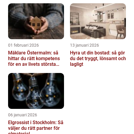
av tankvagnar
01 februari 2026
13 januari 2026
Mäklare Östermalm: så
Hyra ut din bostad: så gör
hittar du rätt kompetens
du det tryggt, lönsamt och
för en av livets största
lagligt
affärer
06 januari 2026
Elgrossist i Stockholm: Så
väljer du rätt partner för
elmaterial