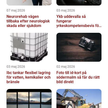
07 maj 2026
03 maj 2026
Neurorehab vägen
Ykb uddevalla så
tillbaka efter neurologisk
fungerar
skada eller sjukdom
yrkeskompetensbevis för
lastbil och buss
03 maj 2026
02 maj 2026
Ibc tankar flexibel lagring
Foto till id-kort på
för vatten, kemikalier och
södermalm så får du rätt
bränsle
bild direkt