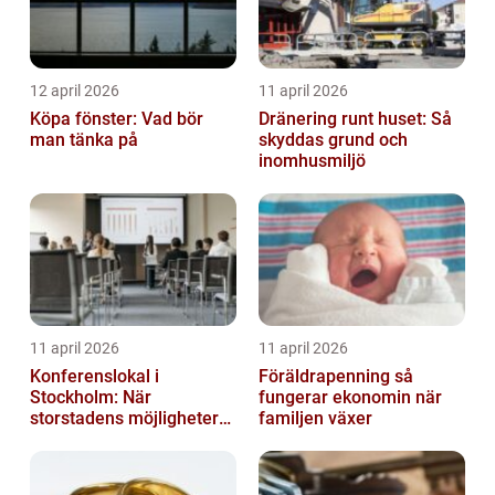
12 april 2026
11 april 2026
Köpa fönster: Vad bör
Dränering runt huset: Så
man tänka på
skyddas grund och
inomhusmiljö
11 april 2026
11 april 2026
Konferenslokal i
Föräldrapenning så
Stockholm: När
fungerar ekonomin när
storstadens möjligheter
familjen växer
möter lugnet utanför