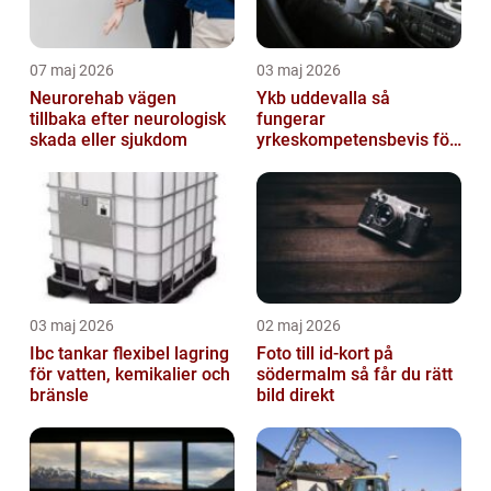
07 maj 2026
03 maj 2026
Neurorehab vägen
Ykb uddevalla så
tillbaka efter neurologisk
fungerar
skada eller sjukdom
yrkeskompetensbevis för
lastbil och buss
03 maj 2026
02 maj 2026
Ibc tankar flexibel lagring
Foto till id-kort på
för vatten, kemikalier och
södermalm så får du rätt
bränsle
bild direkt