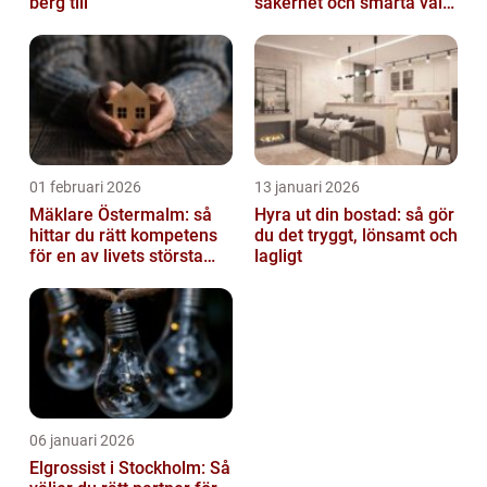
berg till
säkerhet och smarta val
av tankvagnar
01 februari 2026
13 januari 2026
Mäklare Östermalm: så
Hyra ut din bostad: så gör
hittar du rätt kompetens
du det tryggt, lönsamt och
för en av livets största
lagligt
affärer
06 januari 2026
Elgrossist i Stockholm: Så