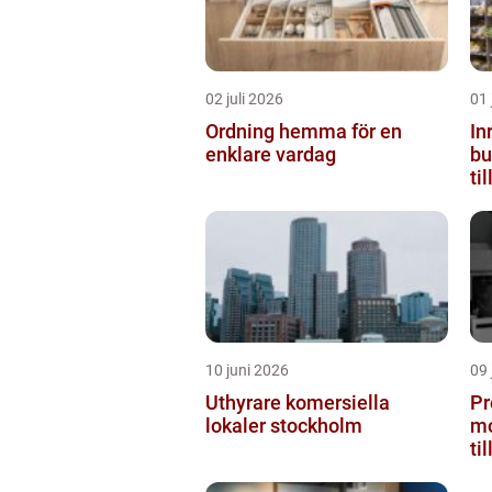
02 juli 2026
01 
Ordning hemma för en
In
enklare vardag
butiken 
ti
10 juni 2026
09 
Uthyrare komersiella
Pr
lokaler stockholm
mo
ti