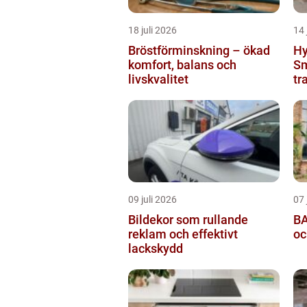
18 juli 2026
14 
Bröstförminskning – ökad
Hy
komfort, balans och
Sm
livskvalitet
tr
09 juli 2026
07 
Bildekor som rullande
BA
reklam och effektivt
oc
lackskydd