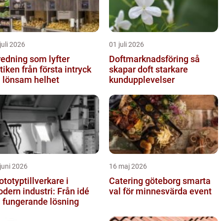
juli 2026
01 juli 2026
redning som lyfter
Doftmarknadsföring så
från första intryck
skapar doft starkare
ll lönsam helhet
kundupplevelser
juni 2026
16 maj 2026
ototyptillverkare i
Catering göteborg smarta
dern industri: Från idé
val för minnesvärda event
ll fungerande lösning