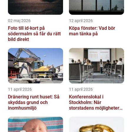
02 maj 2026
12 april 2026
Foto till id-kort på
Köpa fönster: Vad bör
södermalm så får du rätt
man tänka på
bild direkt
11 april 2026
11 april 2026
Dränering runt huset: Så
Konferenslokal i
skyddas grund och
Stockholm: När
inomhusmiljö
storstadens möjligheter
möter lugnet utanför