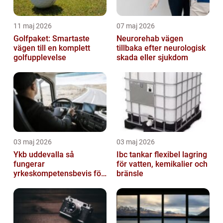
11 maj 2026
07 maj 2026
Golfpaket: Smartaste
Neurorehab vägen
vägen till en komplett
tillbaka efter neurologisk
golfupplevelse
skada eller sjukdom
03 maj 2026
03 maj 2026
Ykb uddevalla så
Ibc tankar flexibel lagring
fungerar
för vatten, kemikalier och
yrkeskompetensbevis för
bränsle
lastbil och buss