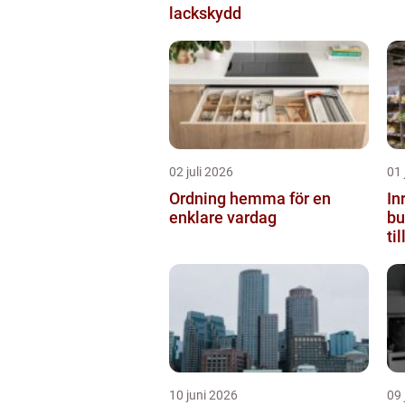
lackskydd
02 juli 2026
01 
Ordning hemma för en
In
enklare vardag
butiken 
ti
10 juni 2026
09 