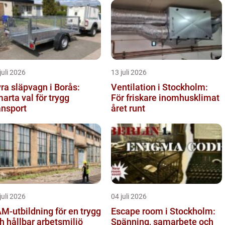
juli 2026
13 juli 2026
ra släpvagn i Borås:
Ventilation i Stockholm:
arta val för trygg
För friskare inomhusklimat
ansport
året runt
juli 2026
04 juli 2026
M-utbildning för en trygg
Escape room i Stockholm:
h hållbar arbetsmiljö
Spänning, samarbete och