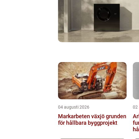
04 augusti 2026
02
Markarbeten växjö grunden
Ar
för hållbara byggprojekt
fu
hå