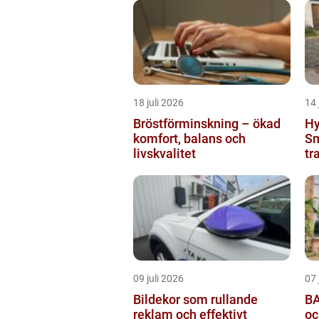
18 juli 2026
14 
Bröstförminskning – ökad
Hy
komfort, balans och
Sm
livskvalitet
tr
09 juli 2026
07 
Bildekor som rullande
BA
reklam och effektivt
oc