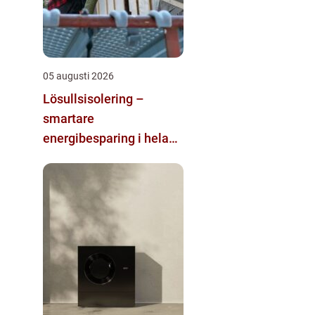
05 augusti 2026
Lösullsisolering –
smartare
energibesparing i hela
huset