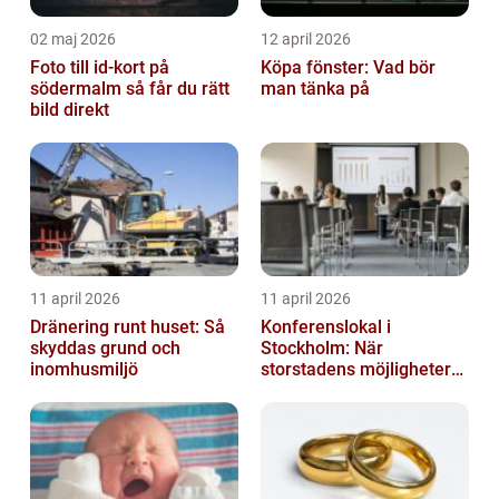
02 maj 2026
12 april 2026
Foto till id-kort på
Köpa fönster: Vad bör
södermalm så får du rätt
man tänka på
bild direkt
11 april 2026
11 april 2026
Dränering runt huset: Så
Konferenslokal i
skyddas grund och
Stockholm: När
inomhusmiljö
storstadens möjligheter
möter lugnet utanför