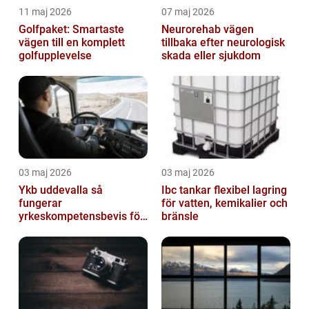
11 maj 2026
07 maj 2026
Golfpaket: Smartaste
Neurorehab vägen
vägen till en komplett
tillbaka efter neurologisk
golfupplevelse
skada eller sjukdom
03 maj 2026
03 maj 2026
Ykb uddevalla så
Ibc tankar flexibel lagring
fungerar
för vatten, kemikalier och
yrkeskompetensbevis för
bränsle
lastbil och buss