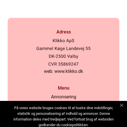
Adress
web:
www.klikko.dk
Menu
Annonsering
Om oss
På vores website bruges cookies til at huske dine indstillinger,
Cookies
statistik og personalisering af indhold og annoncer. Denne
information deles med tredjepart. Ved fortsat brug af websiden
Kontakta oss
godkender du cookiepolitikken.