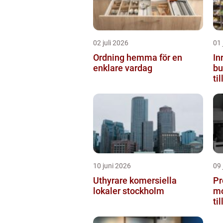
02 juli 2026
01 
Ordning hemma för en
In
enklare vardag
butiken 
ti
10 juni 2026
09 
Uthyrare komersiella
Pr
lokaler stockholm
mo
ti