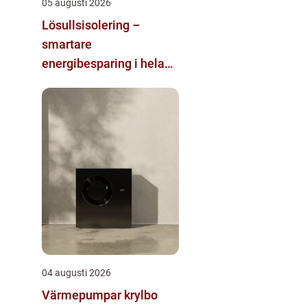
05 augusti 2026
Lösullsisolering –
smartare
energibesparing i hela
huset
04 augusti 2026
Värmepumpar krylbo