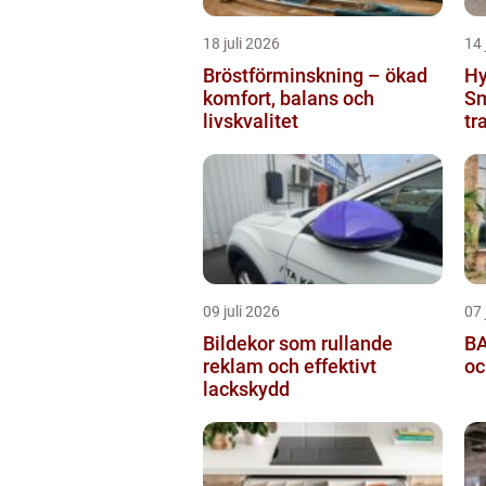
18 juli 2026
14 
Bröstförminskning – ökad
Hy
komfort, balans och
Sm
livskvalitet
tr
09 juli 2026
07 
Bildekor som rullande
BA
reklam och effektivt
oc
lackskydd