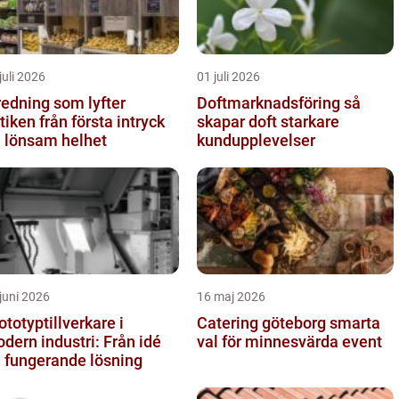
juli 2026
01 juli 2026
redning som lyfter
Doftmarknadsföring så
från första intryck
skapar doft starkare
ll lönsam helhet
kundupplevelser
juni 2026
16 maj 2026
ototyptillverkare i
Catering göteborg smarta
dern industri: Från idé
val för minnesvärda event
ll fungerande lösning