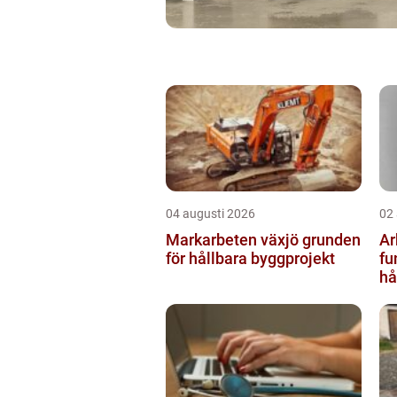
04 augusti 2026
02
Markarbeten växjö grunden
Ar
för hållbara byggprojekt
fu
hå