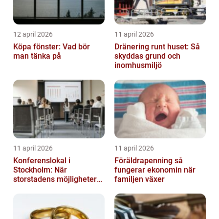
12 april 2026
11 april 2026
Köpa fönster: Vad bör
Dränering runt huset: Så
man tänka på
skyddas grund och
inomhusmiljö
11 april 2026
11 april 2026
Konferenslokal i
Föräldrapenning så
Stockholm: När
fungerar ekonomin när
storstadens möjligheter
familjen växer
möter lugnet utanför