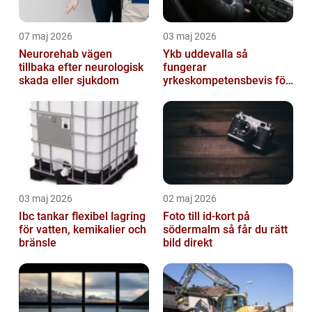
07 maj 2026
03 maj 2026
Neurorehab vägen
Ykb uddevalla så
tillbaka efter neurologisk
fungerar
skada eller sjukdom
yrkeskompetensbevis för
lastbil och buss
03 maj 2026
02 maj 2026
Ibc tankar flexibel lagring
Foto till id-kort på
för vatten, kemikalier och
södermalm så får du rätt
bränsle
bild direkt