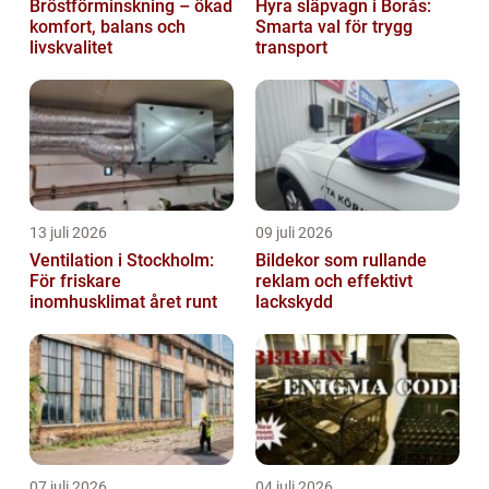
Bröstförminskning – ökad
Hyra släpvagn i Borås:
komfort, balans och
Smarta val för trygg
livskvalitet
transport
13 juli 2026
09 juli 2026
Ventilation i Stockholm:
Bildekor som rullande
För friskare
reklam och effektivt
inomhusklimat året runt
lackskydd
07 juli 2026
04 juli 2026