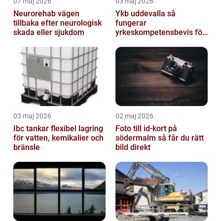
07 maj 2026
03 maj 2026
Neurorehab vägen
Ykb uddevalla så
tillbaka efter neurologisk
fungerar
skada eller sjukdom
yrkeskompetensbevis för
lastbil och buss
03 maj 2026
02 maj 2026
Ibc tankar flexibel lagring
Foto till id-kort på
för vatten, kemikalier och
södermalm så får du rätt
bränsle
bild direkt