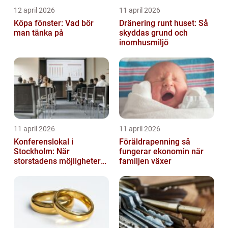
12 april 2026
11 april 2026
Köpa fönster: Vad bör
Dränering runt huset: Så
man tänka på
skyddas grund och
inomhusmiljö
11 april 2026
11 april 2026
Konferenslokal i
Föräldrapenning så
Stockholm: När
fungerar ekonomin när
storstadens möjligheter
familjen växer
möter lugnet utanför