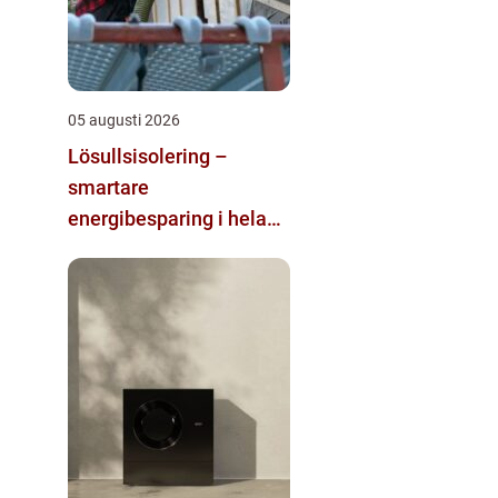
05 augusti 2026
Lösullsisolering –
smartare
energibesparing i hela
huset