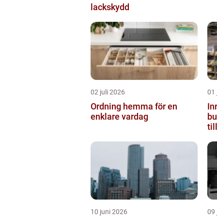
lackskydd
02 juli 2026
01 
Ordning hemma för en
In
enklare vardag
butiken 
ti
10 juni 2026
09 