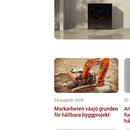
04 augusti 2026
02
Markarbeten växjö grunden
Ar
för hållbara byggprojekt
fu
hå