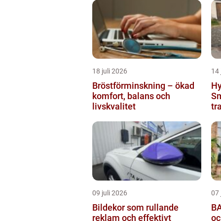
18 juli 2026
14 
Bröstförminskning – ökad
Hy
komfort, balans och
Sm
livskvalitet
tr
09 juli 2026
07 
Bildekor som rullande
BA
reklam och effektivt
oc