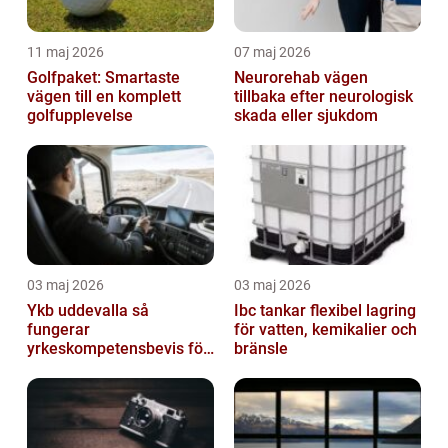
11 maj 2026
07 maj 2026
Golfpaket: Smartaste
Neurorehab vägen
vägen till en komplett
tillbaka efter neurologisk
golfupplevelse
skada eller sjukdom
03 maj 2026
03 maj 2026
Ykb uddevalla så
Ibc tankar flexibel lagring
fungerar
för vatten, kemikalier och
yrkeskompetensbevis för
bränsle
lastbil och buss