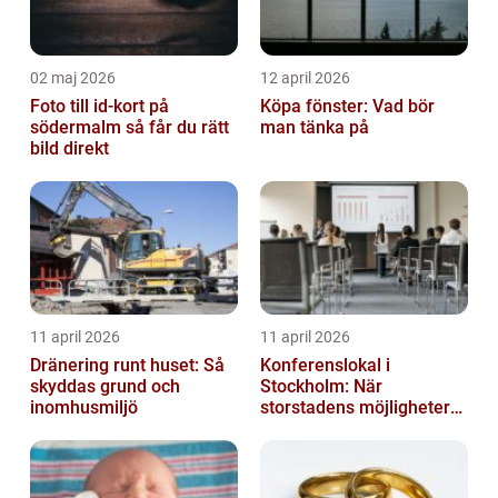
02 maj 2026
12 april 2026
Foto till id-kort på
Köpa fönster: Vad bör
södermalm så får du rätt
man tänka på
bild direkt
11 april 2026
11 april 2026
Dränering runt huset: Så
Konferenslokal i
skyddas grund och
Stockholm: När
inomhusmiljö
storstadens möjligheter
möter lugnet utanför