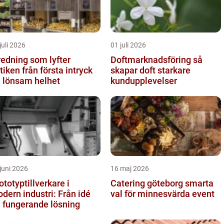
juli 2026
01 juli 2026
redning som lyfter
Doftmarknadsföring så
från första intryck
skapar doft starkare
ll lönsam helhet
kundupplevelser
juni 2026
16 maj 2026
ototyptillverkare i
Catering göteborg smarta
dern industri: Från idé
val för minnesvärda event
ll fungerande lösning