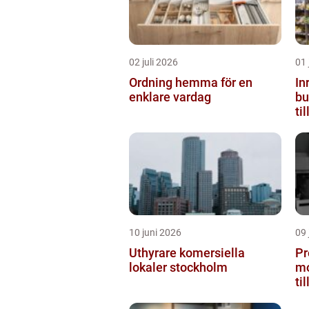
02 juli 2026
01 
Ordning hemma för en
In
enklare vardag
butiken 
ti
10 juni 2026
09 
Uthyrare komersiella
Pr
lokaler stockholm
mo
ti