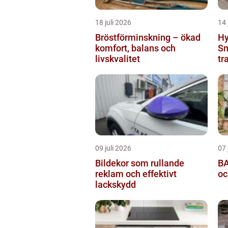
18 juli 2026
14 
Bröstförminskning – ökad
Hy
komfort, balans och
Sm
livskvalitet
tr
09 juli 2026
07 
Bildekor som rullande
BA
reklam och effektivt
oc
lackskydd