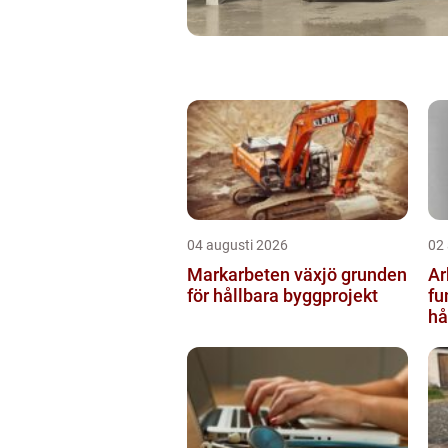
04 augusti 2026
02
Markarbeten växjö grunden
Ar
för hållbara byggprojekt
fu
hå