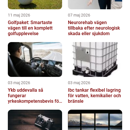
11 maj 2026
07 maj 2026
Golfpaket: Smartaste
Neurorehab vägen
vägen till en komplett
tillbaka efter neurologisk
golfupplevelse
skada eller sjukdom
03 maj 2026
03 maj 2026
Ykb uddevalla så
Ibc tankar flexibel lagring
fungerar
för vatten, kemikalier och
yrkeskompetensbevis för
bränsle
lastbil och buss