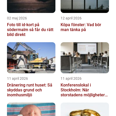
02 maj 2026
12 april 2026
Foto till id-kort på
Köpa fönster: Vad bör
södermalm så får du rätt
man tänka på
bild direkt
11 april 2026
11 april 2026
Dränering runt huset: Så
Konferenslokal i
skyddas grund och
Stockholm: När
inomhusmiljö
storstadens möjligheter
möter lugnet utanför