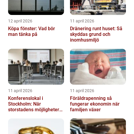
12 april 2026
11 april 2026
Köpa fönster: Vad bör
Dränering runt huset: Så
man tänka på
skyddas grund och
inomhusmiljö
11 april 2026
11 april 2026
Konferenslokal i
Föräldrapenning så
Stockholm: När
fungerar ekonomin när
storstadens möjligheter
familjen växer
möter lugnet utanför