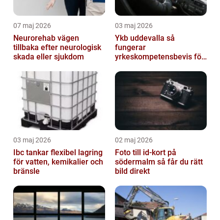
07 maj 2026
03 maj 2026
Neurorehab vägen
Ykb uddevalla så
tillbaka efter neurologisk
fungerar
skada eller sjukdom
yrkeskompetensbevis för
lastbil och buss
03 maj 2026
02 maj 2026
Ibc tankar flexibel lagring
Foto till id-kort på
för vatten, kemikalier och
södermalm så får du rätt
bränsle
bild direkt