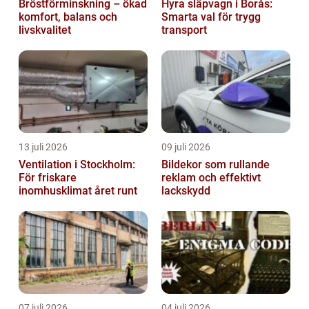
Bröstförminskning – ökad
Hyra släpvagn i Borås:
komfort, balans och
Smarta val för trygg
livskvalitet
transport
13 juli 2026
09 juli 2026
Ventilation i Stockholm:
Bildekor som rullande
För friskare
reklam och effektivt
inomhusklimat året runt
lackskydd
07 juli 2026
04 juli 2026