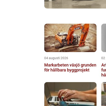
04 augusti 2026
02
Markarbeten växjö grunden
Ar
för hållbara byggprojekt
fu
hå