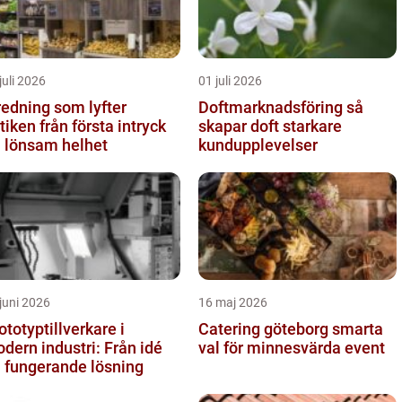
juli 2026
01 juli 2026
redning som lyfter
Doftmarknadsföring så
från första intryck
skapar doft starkare
ll lönsam helhet
kundupplevelser
juni 2026
16 maj 2026
ototyptillverkare i
Catering göteborg smarta
dern industri: Från idé
val för minnesvärda event
ll fungerande lösning