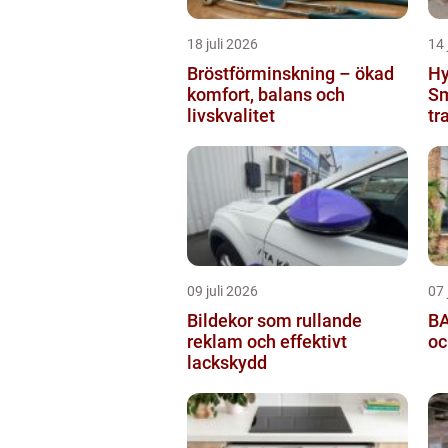
18 juli 2026
14 
Bröstförminskning – ökad
Hy
komfort, balans och
Sm
livskvalitet
tr
09 juli 2026
07 
Bildekor som rullande
BA
reklam och effektivt
oc
lackskydd