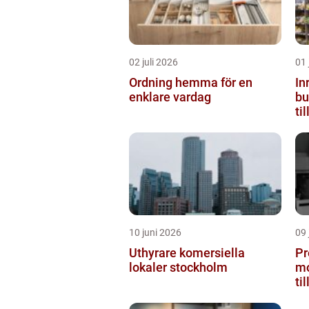
02 juli 2026
01 
Ordning hemma för en
In
enklare vardag
butiken 
ti
10 juni 2026
09 
Uthyrare komersiella
Pr
lokaler stockholm
mo
ti